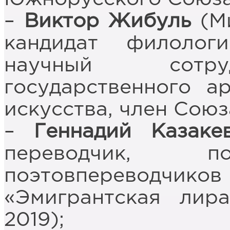
–
Виктор Жибуль
(Ми
кандидат филолог
научный сотру
государственного а
искусства, член Союз
–
Геннадий Казаке
переводчик, по
поэтовперево
«Эмигрантская лир
2019);