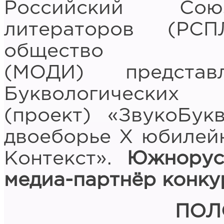
Российский Сою
литераторов (РС
общество 
(МОДИ) предста
Буквологичес
(проект) «ЗвукоБук
двоеборье Х юбилей
Контекст».
Южнорусс
медиа-партнёр конку
ПОЛ