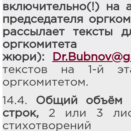
включительно(!) на 
председателя оргком
рассылает тексты д
оргко
жюри):
Dr.Bubnov@g
текстов на 1-й эт
оргкомитетом.
14.4.
Общий объём т
строк,
2 или 3 лис
стихотворений 