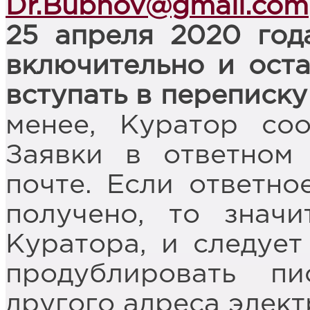
Dr
.
Bubnov
@
gmail
.
com
25 апреля 2020 год
включительно и оста
вступать в переписку
менее, Куратор со
Заявки в ответном
почте. Если ответно
получено, то знач
Куратора, и следует
продублировать п
другого адреса элект