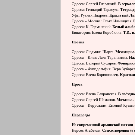
В зеркале
Одесса: Сергей Главацкий.
Тетраэд
Одесса: Геннадий Тарасуль.
Крылатый Ль
Уфа: Руслан Надреев.
Одесса – Москва: Ольга Ильницкая.
Белый альбо
Одесса: К. Германский.
T
.
D
., 
Евпатория: Елена Коробкина.
Поэзия
Межмирье
Одесса: Людмила Шарга.
Над
Одесса – Киев: Лала Тарапакина.
Фонарики
Одесса: Валерий Сухарев.
Одесса – Филадельфия: Вера Зубаре
Красная 
Одесса: Елена Боришполец.
Проза
В звёздно
Одесса: Елена Савранская.
Мотанка.
Одесса: Сергей Шаманов.
Одесса – Иерусалим: Евгений Кузьм
Переводы
Из современной армянской поэзии
Стихотворения
Нерсес Атабекян.
(в