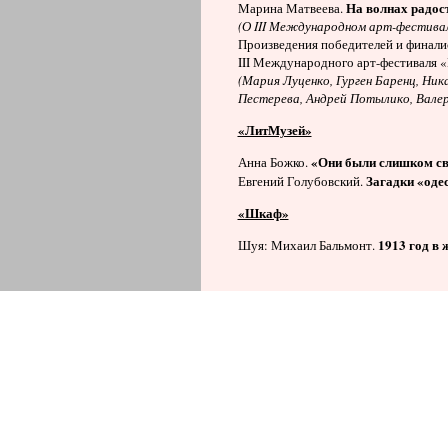
На волнах радост
Марина Матвеева.
(О
III
Международном арт-фестивале
Произведения победителей и финали
III Международного арт-фестиваля 
(Мария Луценко, Гурген Баренц, Ник
Пестерева, Андрей Потылико, Валер
«ЛитМузей»
«Они были слишком с
Анна Божко.
Загадки «оде
Евгений Голубовский.
«Шкаф»
1913 год в 
Шуя: Михаил Бальмонт.