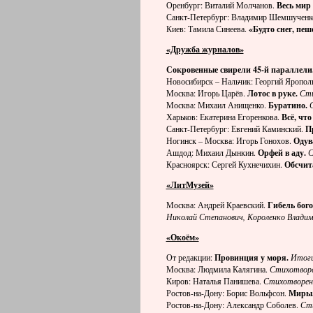
Оренбург: Виталий Молчанов.
Весь мир 
Санкт-Петербург: Владимир Шемшученк
Киев: Тамила Синеева.
«Будто снег, пе
«Дружба журналов»
Сокровенные свирели 45-й параллели
Новосибирск – Нальчик: Георгий Яропол
Москва: Игорь Царёв.
Лотос в руке.
Сти
Москва: Михаил Анищенко.
Буратино.
Харьков: Екатерина Егоренкова.
Всё, что
Санкт-Петербург: Евгений Каминский.
П
Ногинск – Москва: Игорь Гонохов.
Одув
Ашдод: Михаил Дынкин.
Орфей в аду.
С
Красноярск: Сергей Кухнечихин.
Обсчит
«ЛитМузей»
Москва: Андрей Краевский.
Гибель богов
Николай Степанович, Короленко Влади
«Окоём»
От редакции:
Провинция у моря.
Итоги
Москва: Людмила Калягина.
Стихотвор
Киров: Наталья Панишева.
Стихотворен
Ростов-на-Дону: Борис Вольфсон.
Миры
Ростов-на-Дону: Александр Соболев.
Ст