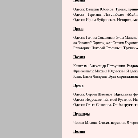
Поэзия
Одесса: Валерий Юхимов.
Туман, прише
Одесса – Германия: Лев Либолев.
«Мой г
Одесса: Ирина Дубровская.
История, м
Проза
Одесса: Галина Соколова и Элла Мазько.
по Золотой Горшок, или Сказки Гофкин
Евпатория: Николай Столицын.
Третий –
Поэзия
Кыштым: Александр Петрушкин.
Раздав
Франкенталь: Михаил Юдовский.
Я здесь
Киев: Елена Лазарева.
Будь справедливы
Проза
Одесса: Сергей Шаманов.
Идеальная фо
Одесса-Иерусалим: Евгений Кузьмин.
Ис
Одесса: Ольга Соколова.
О чём грустит
Переводы
Чеслав Милош.
Стихотворения.
В пере
Поэзия