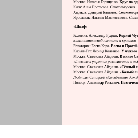
Москва: Наталья Горященко.
Круг по до
Киев: Анна Протасова.
Стихотворения
Харьков: Дмитрий Близнюк.
Стихотвор
Ярославль: Наталья Масленникова.
Стих
«Шкаф»
Коломна: Александр Руднев.
Корней Чук
взаимоотношений писателя и критика
Евпатория: Елена Коро.
Елена и Протей
Кирьят-Гат: Леонид Колганов.
У чужого 
Москва: Станислав Айдинян.
В книге С
«Дневные и утренние размышления о лю
Москва: Станислав Айдинян.
«Тёплый с
Москва: Станислав Айдинян.
«Колыбель
Людмилы Саницкой «Колыбельная дожд
Полоцк: Александр Раткевич.
Поэтическ