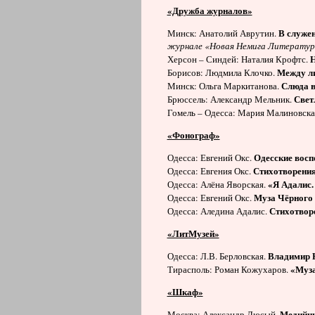
«Дружба журналов»
В служен
Минск: Анатолий Аврутин.
журнале «Новая Немига Литератур
Н
Херсон – Синдей: Наталия Крофтс.
Между л
Борисов: Людмила Клочко.
Слюда в
Минск: Ольга Маркитанова.
Свет
Брюссель: Александр Мельник.
Гомель – Одесса: Мария Малиновска
«Фонограф»
Одесские восп
Одесса: Евгений Окс.
Стихотворени
Одесса: Евгения Окс.
«Я Адалис.
Одесса: Алёна Яворская.
Муза Чёрного
Одесса: Евгений Окс.
Стихотворе
Одесса: Аледина Адалис.
«ЛитМузей»
Владимир Н
Одесса: Л.В. Берловская.
«Муза
Тирасполь: Роман Кожухаров.
«Шкаф»
Медийны
Москва: Александр Люсый.