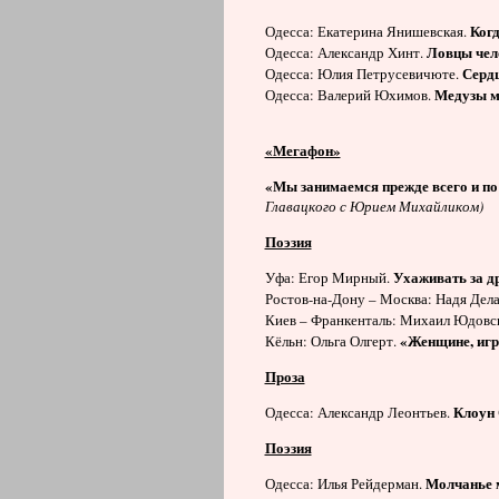
Когд
Одесса: Екатерина Янишевская.
Ловцы чел
Одесса: Александр Хинт.
Сердц
Одесса: Юлия Петрусевичюте.
Медузы м
Одесса: Валерий Юхимов.
«Мегафон»
«Мы занимаемся прежде всего и п
Главацкого с Юрием Михайликом)
Поэзия
Ухаживать за д
Уфа: Егор Мирный.
Ростов-на-Дону – Москва: Надя Дел
Киев – Франкенталь: Михаил Юдовс
«Женщине, игр
Кёльн: Ольга Олгерт.
Проза
Клоун 
Одесса: Александр Леонтьев.
Поэзия
Молчанье 
Одесса: Илья Рейдерман.