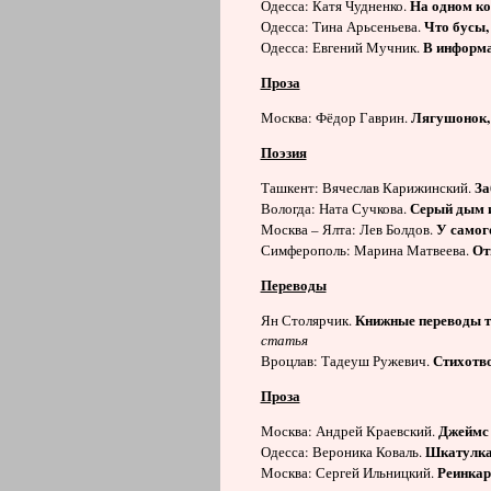
На одном ко
Одесса: Катя Чудненко.
Что бусы, 
Одесса: Тина Арьсеньева.
В информа
Одесса: Евгений Мучник.
Проза
Лягушонок,
Москва: Фёдор Гаврин.
Поэзия
За
Ташкент: Вячеслав Карижинский.
Серый дым 
Вологда: Ната Сучкова.
У самог
Москва – Ялта: Лев Болдов.
От
Симферополь: Марина Матвеева.
Переводы
Книжные переводы т
Ян Столярчик.
статья
Стихотв
Вроцлав: Тадеуш Ружевич.
Проза
Джеймс
Москва: Андрей Краевский.
Шкатулка 
Одесса: Вероника Коваль.
Реинкар
Москва: Сергей Ильницкий.