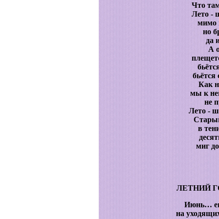
Что та
Лето - 
мимо 
но б
да 
А 
плещетс
бьётс
бьётся 
Как н
мы к не
не п
Лето - 
Старый
в тен
десят
миг д
ЛЕТНИЙ 
Июнь… ещ
на уходящих