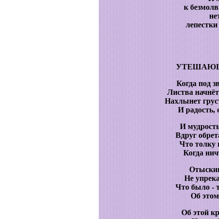
к безмол
не
лепестки
УТЕШАЮЩ
Когда под з
Листва начнёт
Нахлынет груст
И радость, 
И мудрость
Вдруг обрет
Что толку 
Когда нич
Отыски
Не упрека
Что было - т
Об этом
Об этой к