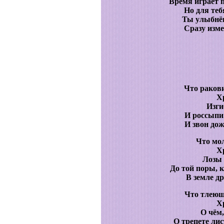
Время играет 
Но для теб
Ты улыбнёш
Сразу изме
Что раков
Х
Изги
И россыпи
И звон дож
Что мол
Х
Лозы
До той поры, 
В земле д
Что тлеющ
Х
О чём,
О трепете ли