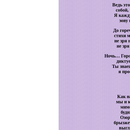
Ведь эт
собой,
Я кажд
зову 
До горе
стихи м
не зря 
не зря
Ночь… Горо
дикту
Ты знаеш
я про
Как на
мы и 
мимо
будн
Озор
брызже
выгл