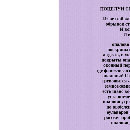
ПОЦЕЛУЙ С
Из ветхой к
обрывок ст
И во
И в
опалово 
поскрипыв
а где-то, в 
покрыты опа
оконный пор
где флигель со
опаловый Гор
тревожится - 
земное-земно
есть шанс во
уста онеме
опалово утро
по выбеле
бульваров 
рассвет про
опалово 