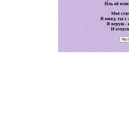
Иль об огне
Моё сти
Я вижу, ты с 
Я верую - 
И отпус