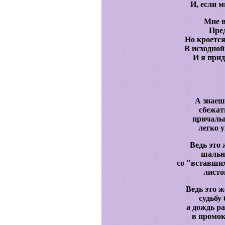
И, если м
Мне 
Пре
Но кроется
В исходной
И я прид
А знаеш
сбежат
причалы
легко 
Ведь это
шальн
со "вставших
листо
Ведь это 
судьбу 
а дождь р
в промок