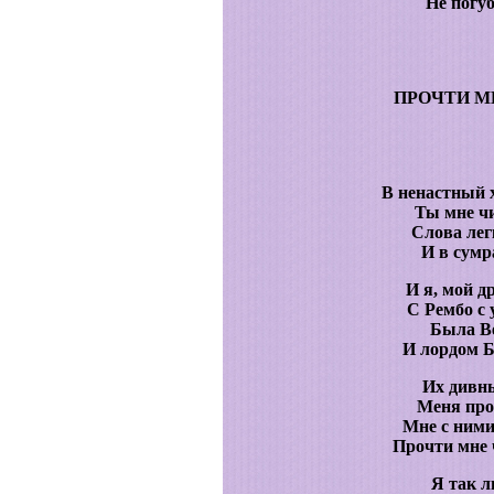
Не погу
ПРОЧТИ М
В ненастный 
Ты мне чи
Слова лег
И в сумр
И я, мой д
С Рембо с 
Была В
И лордом Б
Их дивны
Меня про
Мне с ними
Прочти мне 
Я так л