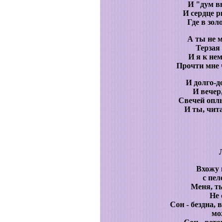
И "дум в
И сердце р
Где в зол
А ты не 
Терзая
И я к не
Прочти мне 
И долго-д
И вечер
Свечей опл
И ты, чи
Вхожу 
с пел
Меня, ты
Не 
Сон - бездна,
мо