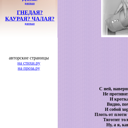
рассказ
ГНЕДАЯ?
КАУРАЯ? ЧАЛАЯ?
рассказ
авторские страницы
на стихи.ру
на проза.ру
С ней, наверн
Не противит
И кротка
Видно, по
И собой хо
Плоть от плоти т
Тяготит тол
Ну, а я, к