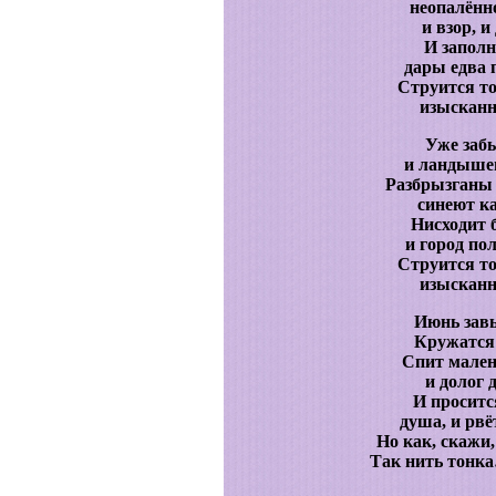
неопалённ
и взор, и
И запол
дары едва 
Струится то
изысканн
Уже заб
и ландышев
Разбрызганы 
синеют ка
Нисходит 
и город по
Струится то
изысканн
Июнь завь
Кружатся
Спит мален
и долог 
И проситс
душа, и рвё
Но как, скажи,
Так нить тонк