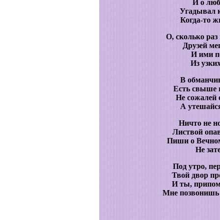
И о люб
Угадывал 
Когда-то ж
О, сколько ра
Друзей ме
И ими п
Из узки
В обманчив
Есть свыше 
Не сожалей о
А утешайся
Ничто не н
Листвой опа
Пиши о Вечном
Не зат
Под утро, пе
Твой двор пр
И ты, припом
Мне позвонишь 