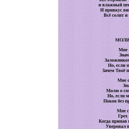
и влажный пес
И привкус ви
Всё солит и
МОЛИ
Мне 
Знач
Заложником
Но, если 
Зачем Твоё 
Мне с
Зн
Молю о сме
Но, если м
Покоя без п
Мне 
Грех
Когда припав 
Уверовал в