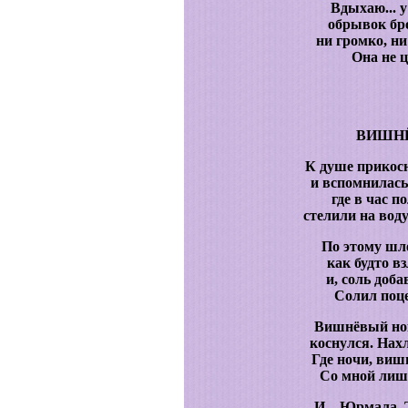
Вдыхаю... у
обрывок бро
ни громко, ни 
Она не ц
ВИШН
К душе прикос
и вспомнилась
где в час 
стелили на воду
По этому шл
как будто в
и, соль доб
Солил поц
Вишнёвый но
коснулся. Нах
Где ночи, ви
Со мной лишь
И... Юрмала. 