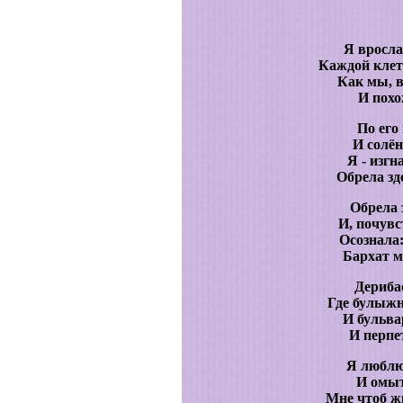
Я вросла
Каждой клет
Как мы, в
И похо
По его
И солён
Я - изгн
Обрела зд
Обрела 
И, почувс
Осознала:
Бархат м
Дериба
Где булыжн
И бульва
И перпе
Я люблю
И омыт
Мне чтоб ж