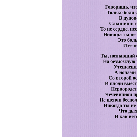
Говоришь, что
Только боли 
В дунов
Слышишь гол
То не сердце, не
Никогда ты не
Это боль
И её н
Ты, познавший 
На безмозглую
Утешаешь
А ночами 
Со второй ос
И плоди вмест
Первородст
Чечевичной п
Не шепчи беспол
Никогда ты не
Что дых
И как вете