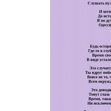
Слушать пул
И хотя
До ист
Я по ду
Одесси
Будь осторо
Где-то в гл
Время сво
В виде уста
Это случает
Ты вдруг пойм
Вовсе не то,
Всем окруж
Это доводит
Тонут глаза 
Время, така
Ни исключени