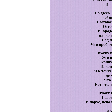
Сон - вет
И -
Но здесь,
всё о
Пытаюсь
Отго
И, врод
Только 
Над 
Что пробил
Вхожу в
Это в
Кричу,
И, ко
Я к точке
где 
Что 
Есть тол
Вхожу 
И... 
И парус, испо
И 