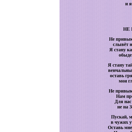
и 
НЕ
Не привык
слывёт н
Я стану к
обыде
Я стану та
венчальны
оставь г
мои г
Не привыка
Нам пр
Для нас
не на 
Пускай, 
в чужих 
Оставь мн