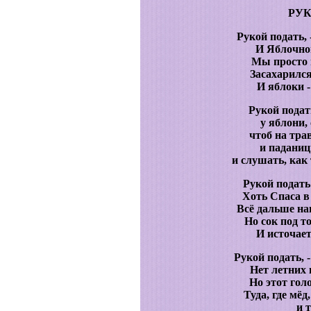
РУ
Рукой подать, 
И Яблочно
Мы просто н
Засахарился
И яблоки 
Рукой подать
у яблони,
чтоб на тра
и паданиц
и слушать, к
Рукой подать 
Хоть Спаса в
Всё дальше н
Но сок под т
И источает
Рукой подать, -
Нет летних 
Но этот гол
Туда, где мёд
и 