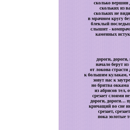
сколько вершин 
скольких из ва
скольких не вид
в мрачном кругу бе
блеклый последыш
слышит - компрач
каменных истука
дороги, дороги,
начало берут из
от локона страсти
к большим кулакам, 
зовут нас к заутр
но бритва оккама 
из абрисов тел,
срезает слоями н
дороги, дороги… п
кричащий во сне ин
срезает, среза
пока золотые 