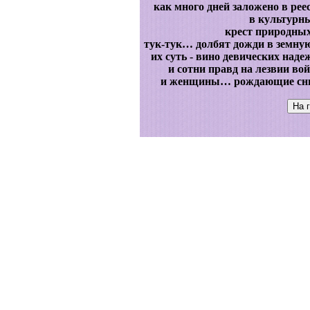
как много дней заложено в рее
в культурны
крест природных
тук-тук… долбят дожди в земную
их суть - вино девических наде
и сотни правд на лезвии во
и женщины… рождающие сны, 