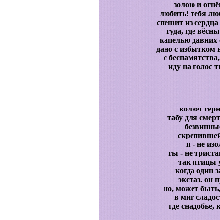
золою и огнё
любить! тебя люб
спешит из сердца
туда, где вёсн
капелью давних 
дано с избытком 
с беспамятства,
иду на голос 
колюч терн
табу для смер
безвинны
скрепившей
я - не из
ты - не триста
так птицы 
когда один з
экстаз. он 
но, может быть
в миг сладос
где снадобье,