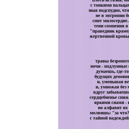
с тонкими пальца
зная подспудно, ч
не в энтропии б
спит милосердие…
тени сомнения в
"праведник крамер
жертвенной кровью
травы безропот
ночи - подлунные 
думаешь, где-т
будущих демонов
и, уменьшая ве
и, умножая без
вдруг забываешь 
сердцебиенье сниж
яркими снами - 
но алфавит их 
молвишь: "за что?
с тайной надеждой