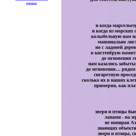
рассказ
и когда марсельез
и когда из морских
колыбельную нам на
машинально лист
но с ладоней дер
в кистепёрую памят
до мгновения э
нам казались забыты
до мгновения… рядом 
сигаретную просед
сколько их в наших кле
примеряя, как пла
звери и птицы бью
лапами - на з
не попирая Аз
знающих объектив
звери и птицы, с