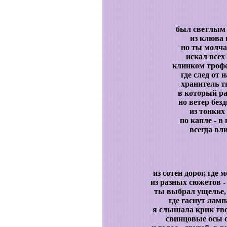
был светлым 
из клюва 
но ты молча
искал всех 
клинком трофе
где след от 
хранитель т
в который р
но ветер без
из тонких
по капле - в
всегда вл
из сотен дорог, где
из разных сюжетов -
ты выбрал ущелье, 
где гаснут ламп
я слышала крик тво
свинцовые осы с