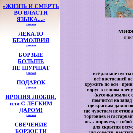
«ЖИЗНЬ И СМЕРТЬ
ВО ВЛАСТИ
ЯЗЫКА...»
рассказ
МИФ
ЛЕКАЛО
цик
БЕЗМОЛВИЯ
рассказ
БОРЗЫЕ
БОЛЬШЕ
НЕ ШУРШАТ
всё дальше пустын
рассказ
всё явственней п
ПОДАРОК
кружить по оси - при
рассказ
вдруг в генном плену
(кусочка земли с
ИРОНИЯ ЛЮБВИ,
помчится на запад
или С ЛЁГКИМ
где краскам давно п
ДАРОМ!
где чувствам не отозва
рассказ
торговцев и гастарбай
но… впрочем, с тобой
СВЕЧЕНИЕ
для скрытия всеус
БОРЗОСТИ
для совести, высту