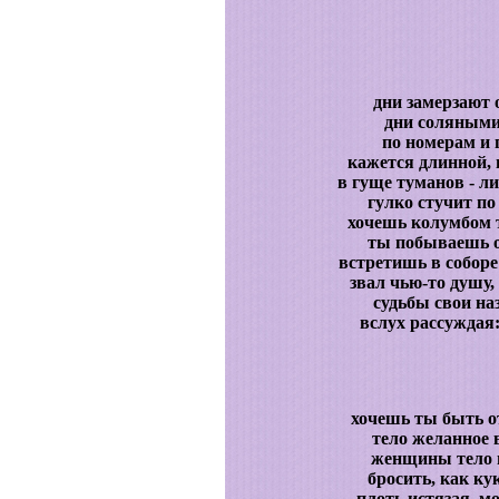
дни замерзают о
дни соляными 
по номерам и 
кажется длинной, 
в гуще туманов - л
гулко стучит п
хочешь колумбом т
ты побываешь 
встретишь в соборе
звал чью-то душу
судьбы свои на
вслух рассуждая:
хочешь ты быть о
тело желанное 
женщины тело н
бросить, как ку
плоть истязая, м