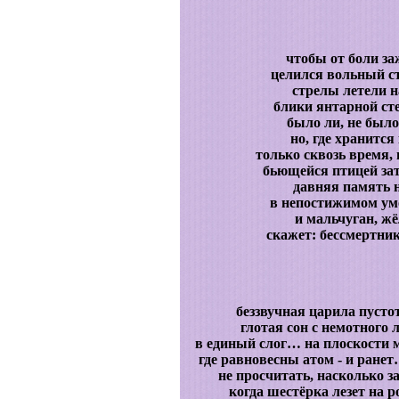
чтобы от боли за
целился вольный ст
стрелы летели н
блики янтарной ст
было ли, не было
но, где хранится
только сквозь время,
бьющейся птицей зат
давняя память 
в непостижимом ум
и мальчуган, жё
скажет: бессмертник
беззвучная царила пусто
глотая сон с немотного л
в единый слог… на плоскости 
где равновесны атом - и ране
не просчитать, насколько з
когда шестёрка лезет на 