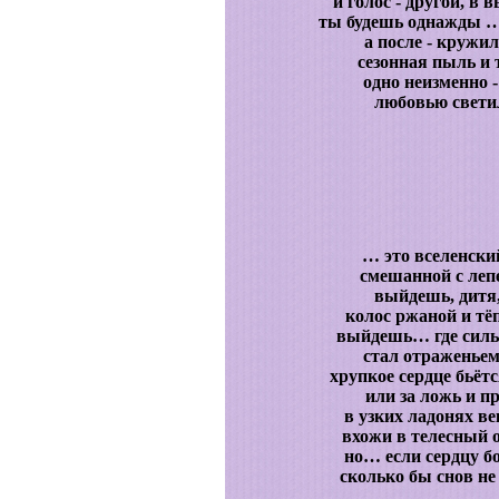
и голос - другой, в
ты будешь однажды … 
а после - кружи
сезонная пыль и
одно неизменно 
любовью светил
… это вселенски
смешанной с леп
выйдешь, дитя,
колос ржаной и тё
выйдешь… где сильн
стал отраженьем
хрупкое сердце бьёт
или за ложь и п
в узких ладонях ве
вхожи в телесный 
но… если сердцу б
сколько бы снов не