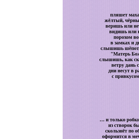
пляшет маха
жёлтый, чёрны
веришь или нет
видишь или н
порохом во
в замках и д
слышишь шёпот, 
"Матерь Бо
слышишь, как скр
ветру дань 
дни несут в 
с привкусом
… и только робки
из створок б
скользнёт по 
оформится в меч