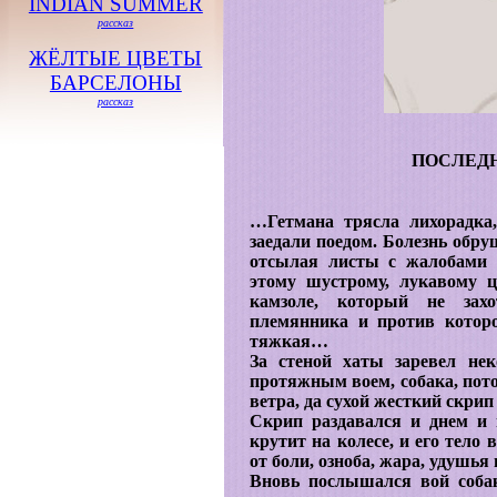
INDIAN SUMMER
рассказ
ЖЁЛТЫЕ ЦВЕТЫ
БАРСЕЛОНЫ
рассказ
ПОСЛЕД
…Гетмана трясла лихорадка
заедали поедом. Болезнь обру
отсылая листы с жалобами т
этому шустрому, лукавому 
камзоле, который не захо
племянника и против которо
тяжкая…
За стеной хаты заревел не
протяжным воем, собака, пот
ветра, да сухой жесткий скрип
Скрип раздавался и днем и н
крутит на колесе, и его тело 
от боли, озноба, жара, удушья
Вновь послышался вой собак