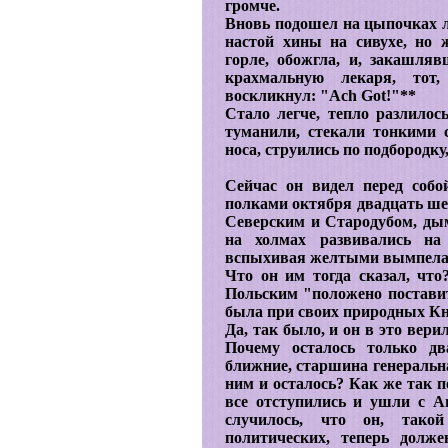
громче.
Вновь подошел на цыпочках ле
настой хины на сивухе, но 
горле, обожгла, и, закашля
крахмальную лекаря, тот
воскликнул: "Ach Got!"**
Стало легче, тепло разлилось
туманили, стекали тонкими
носа, струились по подбородку,
Сейчас он видел перед соб
полками октября двадцать ше
Северским и Стародубом, дым
на холмах развивались на
вспыхивая желтыми вымпела
Что он им тогда сказал, чт
Польским "положено поставить
была при своих природных Кн
Да, так было, и он в это вери
Почему осталось только дв
ближние, старшина генеральна
ним и осталось? Как же так п
все отступились и ушли с А
случилось, что он, тако
политических, теперь долж