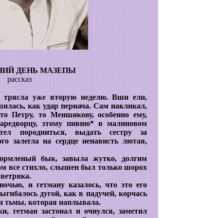
НИЙ ДЕНЬ МАЗЕПЫ
рассказ
, трясла уже вторую неделю. Вши ели,
шилась, как удар пернача. Сам накликал,
о Петру, то Меншикову, особенно ему,
царедворцу, этому пивню* в малиновом
тел породниться, выдать сестру за
го залегла на сердце ненависть лютая,
кормленый бык, завыла жутко, долгим
ом все стихло, слышен был только шорох
 ветряка.
очью, и гетману казалось, что это его
выгибалось дугой, как в падучей, корчась
 и тьмы, которая наплывала.
и, гетман застонал и очнулся, заметил