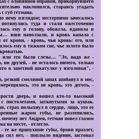
ках с оловянной оправой, прикорнувшего
сительно наклонился, стараясь угадать
 с губ гетмана.
о нему взглядом; нестерпимо зачесалось
 потянулись туда и стали ожесточенно
лась ему в голову, обожгла, вдавила в
ы… вши наползали, и кровь капала с
от крови, - кровь, чья кровь: его, или
щилось ему в тяжком сне, чье золото было
 кроватью.
р, или это были слезы… "Эх, надо же -
 ни друзей, - не осталось ничего, только
 что в заветной шкатулке у изголовья", -
, резкий смоляной запах шибанул в нос,
омерещилось, это не кровь, это деготь, -
ырости дверь, и вошел кто-то высокий
 с пистолетами, заткнутыми за кушак.
в, страх полыхнул в сердце, лицо, это ее
аренные жаром губы, не разлепились,
 почему нет Андрея, гетман повел глазом
а на месте, - отлегло.
, - те же припухшие губы, брови вразлет,
 да сил нет, - поплыло видение, застонал