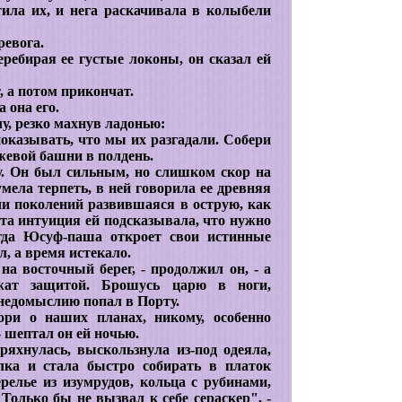
тила их, и нега раскачивала в колыбели
ревога.
ребирая ее густые локоны, он сказал ей
, а потом прикончат.
а она его.
лу, резко махнув ладонью:
 показывать, что мы их разгадали. Собери
ожевой башни в полдень.
у. Он был сильным, но слишком скор на
умела терпеть, в ней говорила ее древняя
чи поколений развившаяся в острую, как
эта интуиция ей подсказывала, что нужно
огда Юсуф-паша откроет свои истинные
л, а время истекало.
на восточный берег, - продолжил он, - а
жат защитой. Брошусь царю в ноги,
о недомыслию попал в Порту.
ори о наших планах, никому, особенно
- шептал он ей ночью.
ряхнулась, выскользнула из-под одеяла,
лка и стала быстро собирать в платок
релье из изумрудов, кольца с рубинами,
Только бы не вызвал к себе сераскер", -