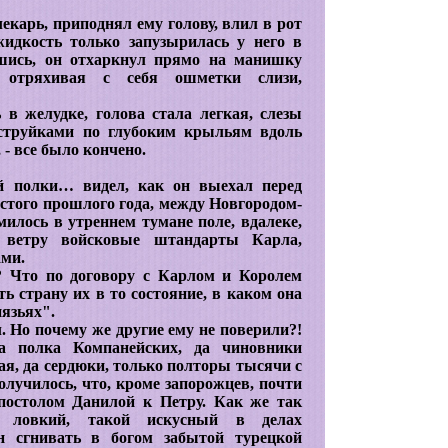
карь, приподнял ему голову, влил в рот
жидкость только запузырилась у него в
вшись, он отхаркнул прямо на манишку
, отряхивая с себя ошметки слизи,
 в желудке, голова стала легкая, слезы
 струйками по глубоким крыльям вдоль
 - все было кончено.
ой полки… видел, как он выехал перед
стого прошлого года, между Новгородом-
илось в утреннем тумане поле, вдалеке,
 ветру войсковые штандарты Карла,
ми.
о? Что по договору с Карлом и Королем
 страну их в то состояние, в каком она
язьях".
л. Но почему же другие ему не поверили?!
а полка Компанейских, да чиновники
я, да сердюки, только полторы тысячи с
олучилось, что, кроме запорожцев, почти
постолом Данилой к Петру. Как же так
й ловкий, такой искусный в делах
ен сгнивать в богом забытой турецкой