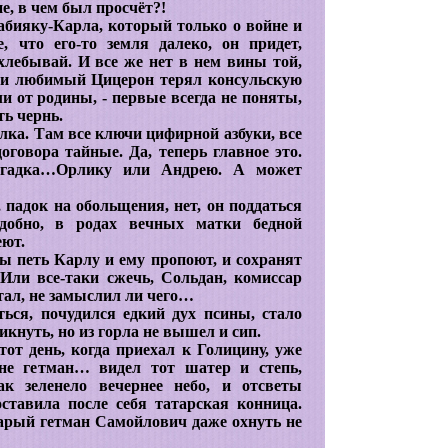
е, в чем был просчёт?!
абияку-Карла, который только о войне и
е, что его-то земля далеко, он придет,
хлебывай. И все же нет в нем вины той,
, и любимый Цицерон терял консульскую
и от родины, - первые всегда не поняты,
ть чернь.
улка. Там все ключи цифирной азбуки, все
договора тайные. Да, теперь главное это.
загадка…Орлику или Андрею. А может
 падок на обольщения, нет, он поддаться
адобно, в родах вечных матки бедной
еют.
ы петь Карлу и ему пропоют, и сохранят
Или все-таки сжечь, Сольдан, комиссар
тал, не замыслил ли чего…
ься, почудился едкий дух псины, стало
кнуть, но из горла не вышел и сип.
тот день, когда приехал к Голицину, уже
 не гетман… видел тот шатер и степь,
 зеленело вечернее небо, и отсветы
ставила после себя татарская конница.
тарый гетман Самойлович даже охнуть не