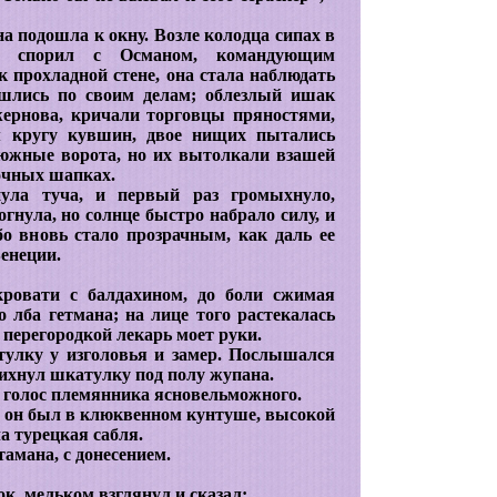
на подошла к окну. Возле колодца сипах в
о спорил с Османом, командующим
 прохладной стене, она стала наблюдать
ошлись по своим делам; облезлый ишак
жернова, кричали торговцы пряностями,
м кругу кувшин, двое нищих пытались
 южные ворота, но их вытолкали взашей
очных шапках.
янула туча, и первый раз громыхнуло,
огнула, но солнце быстро набрало силу, и
бо вновь стало прозрачным, как даль ее
Венеции.
ровати с балдахином, до боли сжимая
о лба гетмана; на лице того растекалась
перегородкой лекарь моет руки.
улку у изголовья и замер. Послышался
пихнул шкатулку под полу жупана.
н голос племянника ясновельможного.
, он был в клюквенном кунтуше, высокой
а турецкая сабля.
тамана, с донесением.
к, мельком взглянул и сказал: