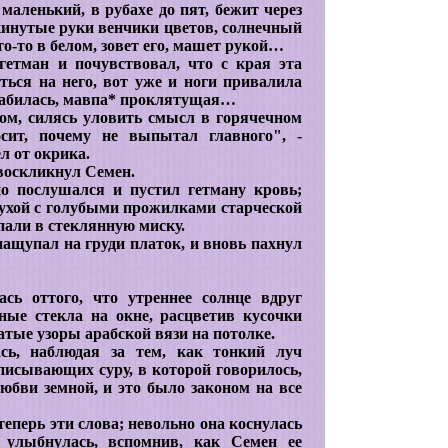
 маленький, в рубахе до пят, бежит через
кинутые руки венчики цветов, солнечный
кто-то в белом, зовет его, машет рукой…
гетман и почувствовал, что с края эта
ться на него, вот уже и ноги привалила
лабилась, мавпа* проклятущая…
ом, силясь уловить смысл в горячечном
осит, почему не выпытал главного", -
л от окрика.
- воскликнул Семен.
но послушался и пустил гетману кровь;
сухой с голубыми прожилками старческой
пали в стеклянную миску.
ащупал на груди платок, и вновь пахнул
ась оттого, что утреннее солнце вдруг
ные стекла на окне, расцветив кусочки
атые узоры арабской вязи на потолке.
сь, наблюдая за тем, как тонкий луч
писывающих суру, в которой говорилось,
бви земной, и это было законом на все
еперь эти слова; невольно она коснулась
улыбнулась, вспомнив, как Семен ее