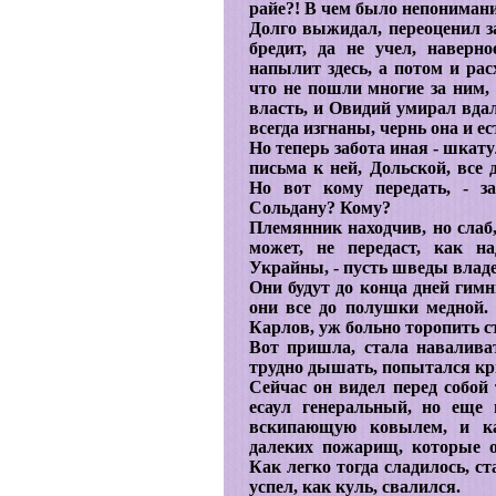
райе?! В чем было непонимани
Долго выжидал, переоценил з
бредит, да не учел, наверно
напылит здесь, а потом и рас
что не пошли многие за ним
власть, и Овидий умирал вдал
всегда изгнаны, чернь она и ес
Но теперь забота иная - шкат
письма к ней, Дольской, все 
Но вот кому передать, - 
Сольдану? Кому?
Племянник находчив, но слаб,
может, не передаст, как н
Украйны, - пусть шведы влад
Они будут до конца дней гимн
они все до полушки медной. 
Карлов, уж больно торопить с
Вот пришла, стала наваливат
трудно дышать, попытался кри
Сейчас он видел перед собой 
есаул генеральный, но еще
вскипающую ковылем, и как
далеких пожарищ, которые о
Как легко тогда сладилось, с
успел, как куль, свалился.