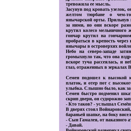
тревожила ее мысль.
Засунув под кровать узелок, о
желтом тюрбане о чем-т
янычарской орты. Прильнув к
за ними, но они вскоре раз
крутил колесо мельничного 
гончар крутил на гончарно
пробраться в крепость через
янычары в островерхих войл
Небо на северо-западе зат
громыхнуло так, что она вздр
вскоре туча рассеялась, и не
глаз, отраженных в зеркалах 
Семен подошел к высокой к
платок, и отер пот с высоког
улыбка. Слышно было, как за 
Семен быстро подменил шкат
скрип двери, он судорожно за
- Кто таков? - услышал Семё
В дверях стоял Войнаровский
бараньей шапке, на боку висел
- Сын Гамалея, от наказного а
- Давай.
Войнаровский развернул свито