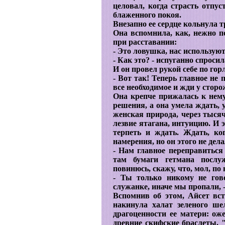
целовал, когда страсть отпус
блаженного покоя.
Внезапно ее сердце кольнула т
Она вспомнила, как, нежно пе
при расставании:
- Это ловушка, нас используют
- Как это? - испуганно спросил
И он провел рукой себе по гор
- Вот так! Теперь главное не
все необходимое и жди у стор
Она крепче прижалась к нем
решения, а она умела ждать, 
женская природа, через тыся
лезвие ятагана, интуицию. И 
терпеть и ждать. Ждать, к
намерения, но он этого не дела
- Нам главное переправиться 
там бумаги гетмана послу
повинюсь, скажу, что, мол, п
- Ты только никому не гов
служанке, иначе мы пропали, 
Вспомнив об этом, Айсет вст
накинула халат зеленого ше
драгоценности ее матери: оже
древние скифские браслеты. "