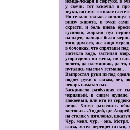
немца-лекаря в сюртуке, в оч
у свечи; тот вскочил и про
звуки, вот-вот готовые слететь
Но гетман только скользнул п
внизу живота, и руки сами
скрести, и боль вновь броси
гусиный, жаркий пух перин
пальцев, пальцы были черны 
того, другого, чье лицо мере
в бочонках, что спрятаны под
Потекла вода, застилая взо
угораздило: ни жены, ни сына,
золото, да племянник, да то,
путались мысли у гетмана…
Выпростал руки из-под одеяла
поднес руки к глазам, нет, п
лекарь намазал пах.
Заскрипела разбухшая от с
чернявый, в синем жупане,
Покоевый, или кто из сердюко
лицо. Хотел разлепить обв
застонал…Андрей, где Андрей,
на столик у изголовья, шкатулк
Чур, меня, чур, - она, Мотря
глаза, хотел перекреститься,