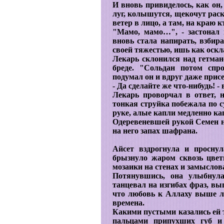
И вновь привиделось, как он,
луг, колышутся, щекочут рас
ветер в лицо, а там, на краю 
"Мамо, мамо…", - застонал 
вновь стала напирать, взбира
своей тяжестью, ишь как оск
Лекарь склонился над гетман
бреде. "Сольдан потом спр
подумал он и вдруг даже присе
- Да сделайте же что-нибудь! 
Лекарь проворчал в ответ, 
тонкая струйка побежала по 
руке, алые капли медленно ка
Одеревеневшей рукой Семен н
на него запах шафрана.
Айсет вздрогнула и проснул
брызнуло жаром сквозь цвет
мозаики на стенах и замыслов
Потянувшись, она улыбнула
танцевал на изгибах фраз, вы
что любовь к Аллаху выше лю
времена.
Какими пустыми казались ей т
пальцами припухших губ и 