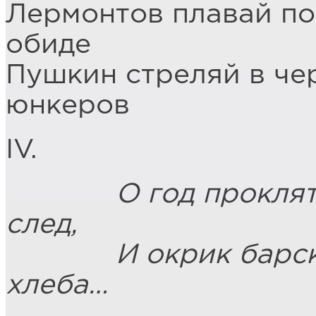
Лермонтов плавай по
обиде
Пушкин стреляй в че
юнкеров
IV.
О год проклятый 
след,
И окрик барский,
хлеба…
Татья