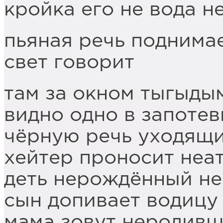
кройка его не вода н
пьяная речь поднимае
свет говорит
там за окном тыгыды
видно одно в запоте
чёрную речь уходящ
хейтер проносит неа
деть нерождённый не
сын допивает водицу
мама зовут неродивш