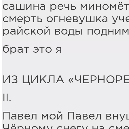
сашина речь миномёт
смерть огневушка уч
райской воды подним
брат это я
ИЗ ЦИКЛА «ЧЕРНОР
II.
Павел мой Павел вн
Чёрному снегу на сме