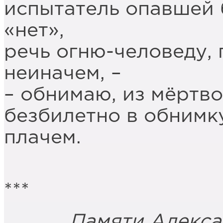
испытатель опавшей
«нет»,
речь огню-человеду, 
неиначем, –
– обнимаю, из мёртв
безбилетно в обнимку
плачем.
***
Памяти Александ