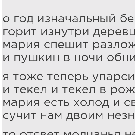
о год изначальный б
горит изнутри дерев
мария спешит разлож
и пушкин в ночи обн
я тоже теперь упарси
и текел и текел в р
мария есть холод и с
сучит нам двоим нез
то отсвет молчанья н