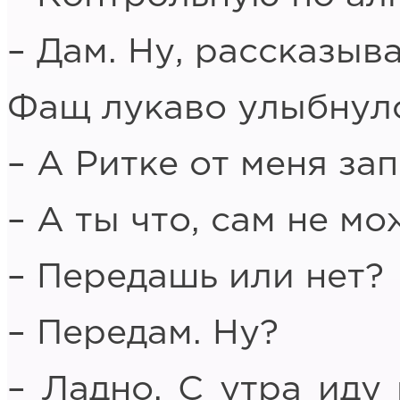
– Дам. Ну, рассказыва
Фащ лукаво улыбнулс
– А Ритке от меня за
– А ты что, сам не м
– Передашь или нет?
– Передам. Ну?
– Ладно. С утра иду 