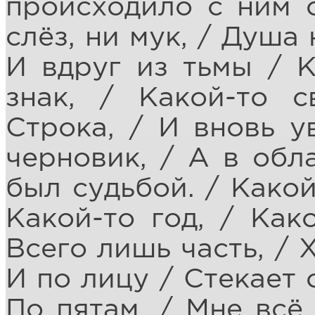
происходило с ним с
слёз, ни мук, / Душа 
И вдруг из тьмы / К
знак, / Какой-то 
Строка, / И вновь у
черновик, / А в обла
был судьбой. / Какой
Какой-то год, / Как
Всего лишь часть, / 
И по лицу / Стекает 
По пятам, / Мне всё 