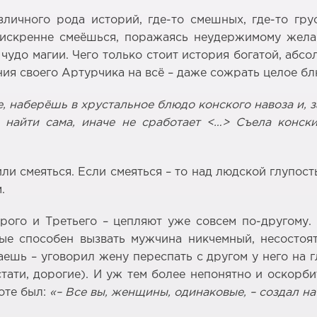
зличного рода историй, где-то смешных, где-то гру
, искренне смеёшься, поражаясь неудержимому жел
чудо магии. Чего только стоит история богатой, абсо
ия своего Артурчика на всё – даже сожрать целое бл
, наберёшь в хрустальное блюдо конского навоза и, з
 найти сама, иначе не сработает <…> Съела конски
ли смеяться. Если смеяться – то над людской глупост
.
рого и Третьего – цепляют уже совсем по-другому. 
орые способен вызвать мужчина никчемный, несосто
ешь – уговорил жену переспать с другом у него на 
стати, дорогие). И уж тем более непонятно и оскорби
боте был:
«– Все вы, женщины, одинаковые, – создал н