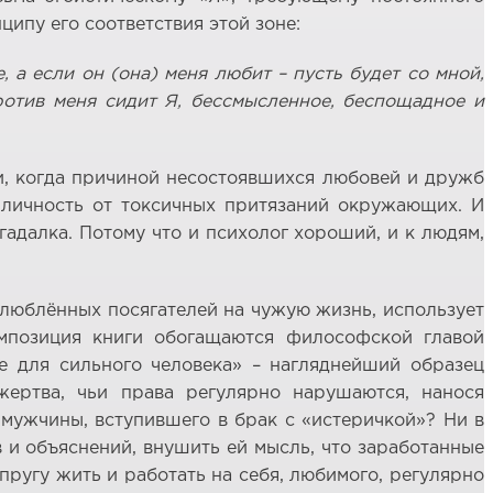
ипу его соответствия этой зоне:
, а если он (она) меня любит – пусть будет со мной,
против меня сидит Я, бессмысленное, беспощадное и
и, когда причиной несостоявшихся любовей и дружб
 личность от токсичных притязаний окружающих. И
гадалка. Потому что и психолог хороший, и к людям,
влюблённых посягателей на чужую жизнь, использует
мпозиция книги обогащаются философской главой
е для сильного человека» – нагляднейший образец
жертва, чьи права регулярно нарушаются, нанося
мужчины, вступившего в брак с «истеричкой»? Ни в
в и объяснений, внушить ей мысль, что заработанные
упругу жить и работать на себя, любимого, регулярно