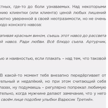
стных, где-то до боли узнаваемых. Над некоторыми
анию клиентки (или клиента) ценой любых лишений
лютно уверенной в своей неотразимости, но не очень
юдо конского навоза:
апивая красным вином, съешь этот навоз до рассвета
й навоз. Ради любви. Всё блюдо съела. Артурчик,
ью и наивностью, если плакать – над тем, что таковой
В какой-то момент тебя внезапно передёргивает от
ятельный и недалёкий, но при этом считающий себя
глазах, ну подумаешь – регулярно попрекал любимую
тельно, когда мужчине делают замечание, что у него
а своём лице подобие улыбки Вадюсик Третий»
.