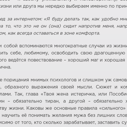
изни или друга мы нередко выбираем именно по принц
 за интернетом: «Я буду делать так, как удобно мне
а то, что это не он (она) сидит напротив меня, на
м, как всегда оставаться в зоне комфорта.
ми собой вспоминаются многократные случаи из жизн
дить себе, любимому, освободить свою драгоценную
го ведётся повествование – хороший маг и хорошая 
ична.
ые порицания мнимых психологов и слишком уж само
о, образного выражения своей мысли. Сюжет и ко
ами. Так, глава «Твоя жена истеричка, или Пособи
н – обязательно тиран, а другой – обязательно 
ву жизни. Каковы же основные правила «сильного» 
, научить её понимать желания мужа без лишних сло
исимо от того, кто сколько зарабатывает, заставить с