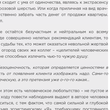
сходит с ума от одиночества, являясь к экстрасенсу
розовой шерстью. Или когда приличная на вид врач-
тственно забрать часть денег от продажи квартиры.
л.
е остаётся безучастным и нейтральным ко всему
иде совершенно нелепых рекомендаций клиентам, то
 судьбы тех, кто может оказаться невольной жертвой
 огород своих же коллег – «целителей человеческих
 не способных излечить чью-то чужую душу:
 безоценочность, которая определяется ценностями в
ость от появления клиента изображать надо. Сами-то
ческую, а это претензия уже о-го-го какая…
и этом есть человеческое любопытство – не пустое и
 ходу повести наблюдения выдают в авторе человека
иться, с тем фактом, что самой сильной и глубокой
сьма эгоистическому «Я», требующему постоянного