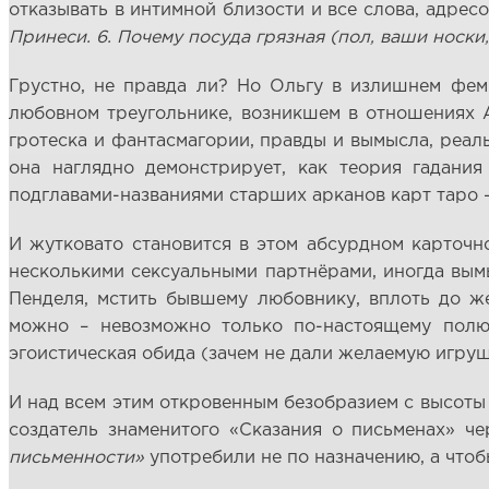
отказывать в интимной близости и все слова, адрес
Принеси. 6. Почему посуда грязная (пол, ваши носки
Грустно, не правда ли? Но Ольгу в излишнем фем
любовном треугольнике, возникшем в отношениях А
гротеска и фантасмагории, правды и вымысла, реальн
она наглядно демонстрирует, как теория гадани
подглавами-названиями старших арканов карт таро –
И жутковато становится в этом абсурдном карточно
несколькими сексуальными партнёрами, иногда вым
Пенделя, мстить бывшему любовнику, вплоть до ж
можно – невозможно только по-настоящему полюб
эгоистическая обида (зачем не дали желаемую игрушк
И над всем этим откровенным безобразием с высоты
создатель знаменитого «Сказания о письменах» ч
письменности»
употребили не по назначению, а что