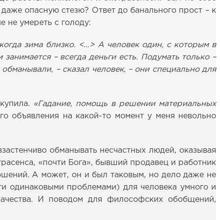
и даже опасную стезю? Ответ до банального прост – к
 не умереть с голоду:
огда зима близко. <…> А человек один, с которым в
м занимается – всегда деньги есть. Подумать только –
х обманывали, – сказал человек, – они специально для
дкупила.
«Гадание, помощь в решении материальных
ого объявления на какой-то момент у меня невольно
еззастенчиво обманывать несчастных людей, оказывая
трасенса, «почти Бога», бывший продавец и работник
ошений. А может, он и был таковым, но дело даже не
чти одинаковыми проблемами) для человека умного и
качества. И поводом для философских обобщений,