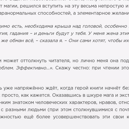
т магии, решился вступить на эту весьма непростую 
аранормальных способностей, а элементарное желание
имо есть, необходима крыша над головой, особенно к
гия, гадания – и деньги будут у тебя. У меня жена эти
 же обман всё, – сказала я. – Они сами хотят, чтобы и
и может оттолкнуть читателя, но лично меня она по
облем. Эффективно…»
. Скажу честно: при чтении эт
ь уже напряжённо ждёт, когда герой книги начнёт б
 просто, как кажется. Оказавшись в шкуре мага и экс
ким знатоком человеческих характеров, нравов, отн
во с разными людьми (при этом столкнувшимися с по
ожностью ещё более усовершенствовать эти свои 