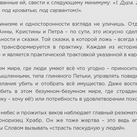
ованные ей, свести к следующему минимуму:
«1. Дура.
, под кроватью, под сервантом)»
.
инизме и односторонности взгляда не уличишь. Отд
нны, Кристины и Петра – по сути, это искусно сде
ости и сказки. Той сказки, в которой ложь – всегда 
я трансформируется в практику. Каждая из истори
 и является практической трактовкой указанной в ка
м мире, где люди умеют всё что угодно – приносит
ышленными, типа глиняного Петьки, управлять пове
елания убить и отобрать всё имущество. Даже восп
ить в этом безумном-безумном мире, где страдан
у – хочу её!) или потребность в удовлетворении похо
 небес и прожитых веков наблюдает главный резюмато
ерноризец Храбр. Он же тоже жертва – это ведь ег
бы Словом вызывать «страсть паскудную у людей».