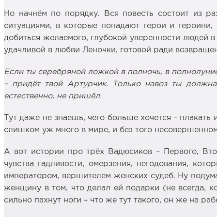
Но начнём по порядку. Вся повесть состоит из ра
ситуациями, в которые попадают герои и героини
добиться желаемого, глубокой уверенности людей в 
удачливой в любви Леночки, готовой ради возвращен
Если ты серебряной ложкой в полночь, в полнолуние
– придёт твой Артурчик. Только навоз ты должна
естественно, не пришёл.
Тут даже не знаешь, чего больше хочется – плакать и
слишком уж много в мире, и без того несовершенном
А вот истории про трёх Вадюсиков – Первого, Вто
чувства гадливости, омерзения, негодования, кот
императором, вершителем женских судеб. Ну подума
женщину в том, что делал ей подарки (не всегда, к
сильно пахнут ноги – что же тут такого, он же на ра