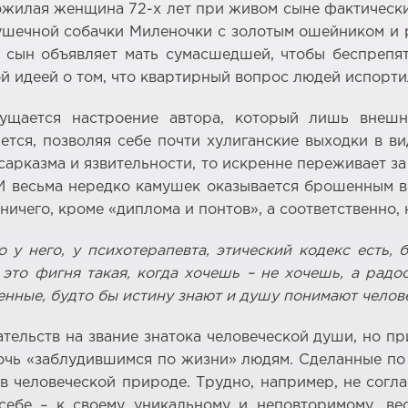
ожилая женщина 72-х лет при живом сыне фактически 
ушечной собачки Миленочки с золотым ошейником и 
й сын объявляет мать сумасшедшей, чтобы беспрепя
й идеей о том, что квартирный вопрос людей испорти
щается настроение автора, который лишь внешн
ется, позволяя себе почти хулиганские выходки в в
сарказма и язвительности, то искренне переживает за
И весьма нередко камушек оказывается брошенным в
ичего, кроме «диплома и понтов», а соответственно,
о у него, у психотерапевта, этический кодекс есть,
 это фигня такая, когда хочешь – не хочешь, а рад
енные, будто бы истину знают и душу понимают челове
тельств на звание знатока человеческой души, но пр
очь «заблудившимся по жизни» людям. Сделанные по
 человеческой природе. Трудно, например, не соглас
ебе – к своему уникальному и неповторимому, ве