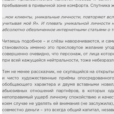
пребывания в привычной зоне комфорта. Спутника ж
…мои клиенты, уникальные личности, повторяют вслед
учитывая моё Я». И плевать уникальной личности н
абсолютно обезличенное интернетными статьями о то
Читаешь подобное – и слёзы наворачиваются, и са
становилось именно это пресловутое желание уго
совершенно очевидно, что персонаж, от лица которо
при всей кажущейся нейтральности, тоже небезразл
Тем не менее рассказчик, не скупящийся на открыт
и чисто художественные приёмы опосредованног
обобщающего характера и двумя вставными новелл
абьюзивных отношений партнёров, в которых оди
непоправимый ущерб личному спокойствию и качест
коем случае не уделять ей внимания (не заслужила)
совместно деньги – это всегда общий капитал, незав