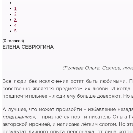
1
2
3
4
5
(0 голосов)
ЕЛЕНА СЕВРЮГИНА
(Гуляева Ольга. Солнце, лун
Все люди без исключения хотят быть любимыми. П
собственно является предметом их любви. И когда
предпочтительнее – люди ему больше доверяют. Но в
А лучшее, что может произойти – избавление незад
предъявляю»
, – признаётся поэт и писатель Ольга 
авторской иронией, и написана лёгким слогом. Но эт
результат личного опыта персонажа, от лица котор