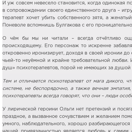
И уж совсем невесело становится, когда одинокая п
в сопровождении своего единственного друга – игр
терапевт хочет убить собственного зятя, а женаты
Поневоле вспомнишь Булгакова с его проницательно
О чём бы мы ни читали – всегда отчётливо ощу
происходящему. Его персонаж то искренне забавля
откровенно иронизирует, доходя в своей иронии до 
чьей-то неуёмной и крайне требовательной любви. 
душ» психотерапевтов, порой не имеющих за душой н
Тем и отличается психотерапевт от мага дикого, чт
системе, не беспорядочно, а также вечная эмпатия,
психотерапевты всегда говорят, что они – люди особ
У лирической героини Ольги нет претензий и посяга
праздное, а вызванное сочувствием и желанием пом
умного, наблюдательного, хорошо разбирающегося в
нашей привязанностью является любовь к самим с