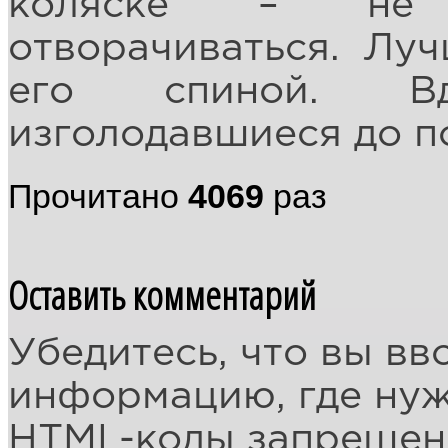
коляске – не 
отворачиваться. Луч
его спиной. В
изголодавшиеся до п
Прочитано
4069
раз
Оставить комментарий
Убедитесь, что вы вв
информацию, где ну
HTML-коды запреще