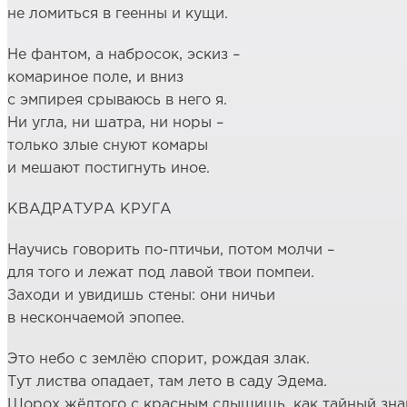
не ломиться в геенны и кущи.
Не фантом, а набросок, эскиз –
комариное поле, и вниз
с эмпирея срываюсь в него я.
Ни угла, ни шатра, ни норы –
только злые снуют комары
и мешают постигнуть иное.
КВАДРАТУРА КРУГА
Научись говорить по-птичьи, потом молчи –
для того и лежат под лавой твои помпеи.
Заходи и увидишь стены: они ничьи
в нескончаемой эпопее.
Это небо с землёю спорит, рождая злак.
Тут листва опадает, там лето в саду Эдема.
Шорох жёлтого с красным слышишь, как тайный зна