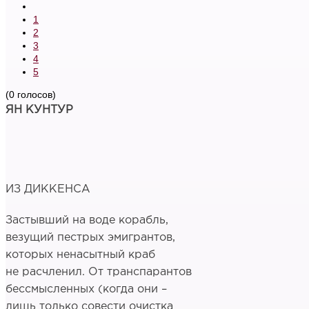
1
2
3
4
5
(0 голосов)
ЯН КУНТУР
ИЗ ДИККЕНСА
Застывший на воде корабль,
везущий пестрых эмигрантов,
которых ненасытный краб
не расчленил. От транспарантов
бессмысленных (когда они –
лишь только совести очистка