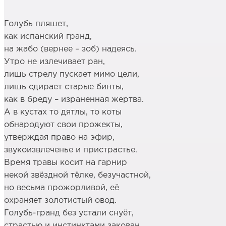
***
Голубь пляшет,
как испанский гранд,
на жабо (вернее – зоб) надеясь.
Утро не излечивает ран,
лишь стрелу пускает мимо цели,
лишь сдирает старые бинты,
как в бреду – израненная жертва.
А в кустах то дятлы, то коты
обнародуют свои прожекты,
утверждая право на эфир,
звукоизвлеченье и пристрастье.
Время травы косит на гарнир
некой звёздной тёлке, безучастной,
но весьма прожорливой, её
охраняет золотистый овод.
Голубь-гранд без устали снуёт,
страстью и инстинктами закован.