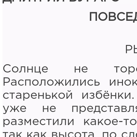
ПОВСЕ
Р
Солнце не тороп
Расположились ино
старенькой избёнки
уже не представл
разместили какое-т
так как высота, по с