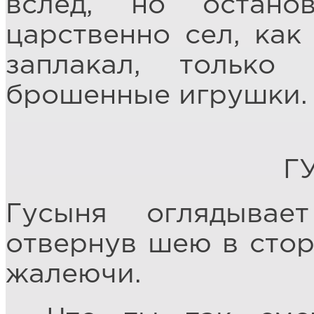
вслед, но остано
царственно сел, как
заплакал, только 
брошенные игрушки.
Г
Гусыня оглядывае
отвернув шею в сторо
жалеючи.