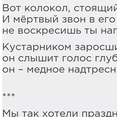
Вот колокол, стоящи
И мёртвый звон в его
не воскресишь ты на
Кустарником заросши
он слышит голос глу
он – медное надтресн
***
Мы так хотели праздн