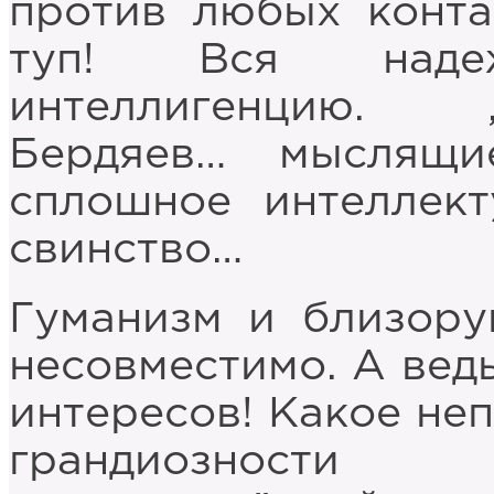
против любых конта
туп! Вся над
интеллигенцию. 
Бердяев… мыслящ
сплошное интеллект
свинство…
Гуманизм и близору
несовместимо. А ведь
интересов! Какое не
грандиозност