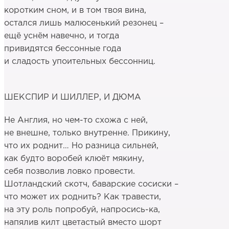
коротким сном, и в том твоя вина,
остался лишь малюсенький резонец –
ещё уснём навечно, и тогда
привидятся бессонные года
и сладость упоительных бессонниц.
ШЕКСПИР И ШИЛЛЕР, И ДЮМА
Не Англия, но чем-то схожа с ней,
не внешне, только внутренне. Прикину,
что их роднит… Но разница сильней,
как будто воробей клюёт мякину,
себя позволив ловко провести.
Шотландский скотч, баварские сосиски –
что может их роднить? Как травести,
на эту роль попробуй, напросись-ка,
напялив килт цветастый вместо шорт