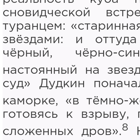
сновидческой вст
туранцем: «старинна
звёздами: и оттуд
чёрный, чёрно-с
настоянный на звезд
суд» Дудкин понача
каморке, «в тёмно-ж
готовясь к взрыву,
8
сложенных дров».
Н