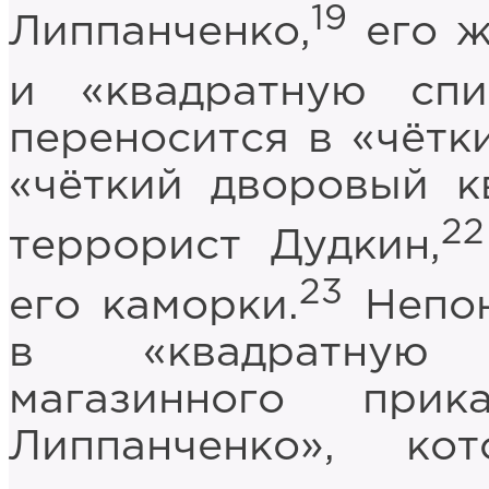
19
Липпанченко,
его ж
и «квадратную спи
переносится в «чётк
«чёткий дворовый к
22
террорист Дудкин,
23
его каморки.
Непон
в «квадратную 
магазинного при
Липпанченко», ко