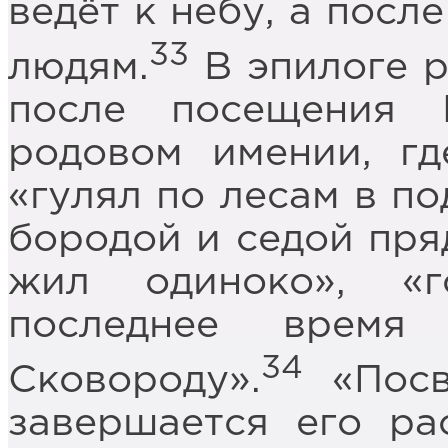
ведёт к небу, а посл
33
людям.
В эпилоге 
после посещения 
родовом имении, гд
«гулял по лесам в по
бородой и седой пряд
жил одиноко», «
последнее время
34
Сковороду».
«Посв
завершается его ра