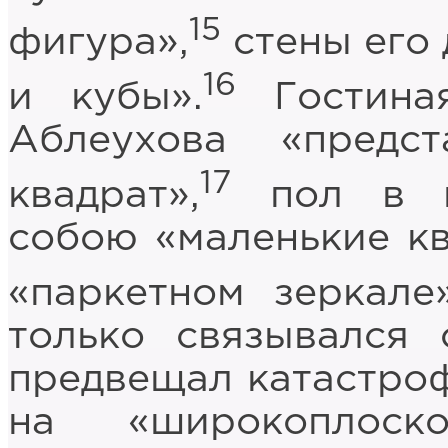
15
фигура»,
стены его
16
и кубы».
Гостиная
Аблеухова «предс
17
квадрат»,
пол в н
собою «маленькие кв
«паркетном зеркале»
только связывался 
предвещал катастроф
на «широкоплоск