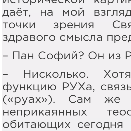
даёт, на мой взгля
точки зрения Св
здравого смысла пре
– Пан Софий? Он из 
– Нисколько. Хо
функцию РУХа, связ
(«руах»). Сам же
неприкаянных те
обитающих сегодня 