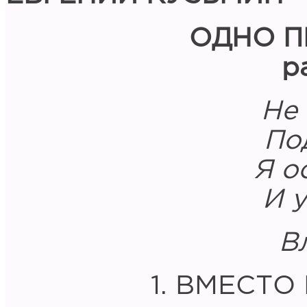
ОДНО П
р
Не
По
Я о
И 
В
1. ВМЕСТ