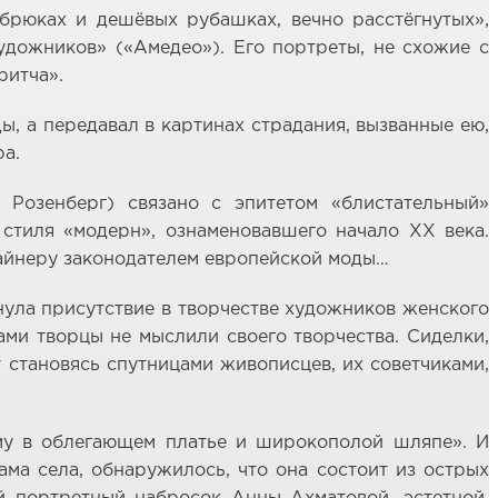
брюках и дешёвых рубашках, вечно расстёгнутых»,
удожников» («Амедео»). Его портреты, не схожие с
ритча».
, а передавал в картинах страдания, вызванные ею,
ра.
 Розенберг) связано с эпитетом «блистательный»
стиля «модерн», ознаменовавшего начало ХХ века.
изайнеру законодателем европейской моды…
нула присутствие в творчестве художников женского
ами творцы не мыслили своего творчества. Сиделки,
 становясь спутницами живописцев, их советчиками,
му в облегающем платье и широкополой шляпе». И
ама села, обнаружилось, что она состоит из острых