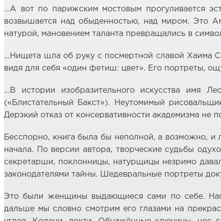
…А вот по парижским мостовым прогуливается эст
возвышается над обыденностью, над миром. Это Ам
натурой, мановением таланта превращались в символ
…Нищета шла об руку с посмертной славой Хаима Су
видя для себя «один фетиш: цвет». Его портреты, о
…В истории изобразительного искусства имя Лео
(«Блистательный Бакст»). Неутомимый рисовальщи
Дерзкий отказ от консервативности академизма не п
Бесспорно, книга была бы неполной, а возможно, и
начала. По версии автора, творческие судьбы одух
секретарши, поклонницы, натурщицы незримо давали
законодателями тайны. Шедевральные портреты док
Это были женщины выдающиеся сами по себе. Нап
дальше мы словно смотрим его глазами на прекрасн