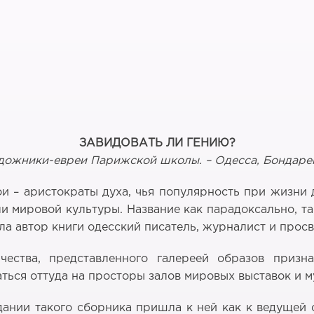
ЗАВИДОВАТЬ ЛИ ГЕНИЮ?
дожники-евреи Парижской школы
.
–
Одес
с
а
,
Бондаренк
и – аристократы духа, чья популярность при жизни
и мировой культуры. Название как парадоксально, та
а автор книги одесский писатель, журналист и просв
чества, представленного галереей образов призн
аться оттуда на просторы залов мировых выставок и м
ании такого сборника пришла к ней как к ведущей с