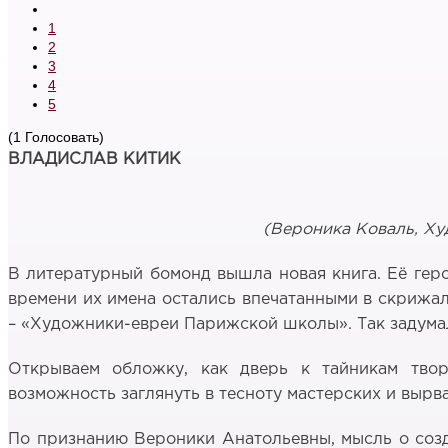
1
2
3
4
5
(1 Голосовать)
ВЛАДИСЛАВ КИТИК
(
Вероника Коваль,
Ху
В литературный бомонд вышла новая книга. Её геро
времени их имена остались впечатанными в скрижал
– «Художники-евреи Парижской школы». Так задумал
Открываем обложку, как дверь к тайникам твор
возможность заглянуть в тесноту мастерских и вырв
По признанию Вероники Анатольевны, мысль о созд