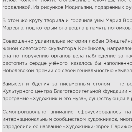
углов. Колени, локти. Обнажённые ключицы, нос 
горделивой. Из рисунков Модильяни, подаренных рус
В этом же кругу творила и горячила умы Мария Вор
Маревна, под которым она вошла в память потомков.
Совершенно удивительна история любви Эйнштейна 
женой советского скульптора Конёнкова, направлен
она по поручению органов вела наблюдение за на
растопить сердце учёного, казалось бы наполненн
Нобелевской премии со своей гениальностью «вывел
Замысел и бдения за письменным столом – не вс
Культурного центра Благотворительной фундации «
программе «Художник и его муза», существующей в 
Самопроизвольно внимание сфокусировалось н
интернациональным сообществом художников, многие
определили её название «Художники-евреи Парижск