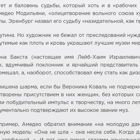
ет и баловень судьбы, который хоть и в «рабочих 
едео Модильяни, «олицетворение вольного союза х
ы. Эренбург назвал его судьбу «назидательной, как п
тина. Но художник не бежал от преследований нужды
щутимые как плоть и кровь украшают лучшие музеи ми
на Бакста (настоящее имя Лейб-Хаим Израилевич
к, вдумчивый поклонник и ярчайший представитель 
омешал, а, наоборот, способствовал ему стать как д
 лишена шарма, если бы Вероника Коваль не подчерк
отворены присутствием в них женщин, без которых с
 побудительный импульс к творчеству, на много лет
ументально подтверждают их высокое звание муз.
ример, Амедео обратил внимание «на молодую да
ую модель: «Она не шла – она несла себя. Когда д