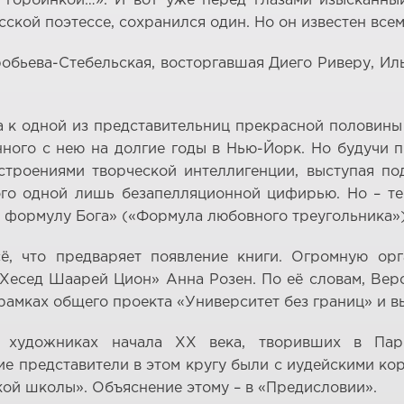
с горбинкой…». И вот уже перед глазами изысканны
ской поэтессе, сохранился один. Но он известен всем
обьева-Стебельская, восторгавшая Диего Риверу, И
к одной из представительниц прекрасной половины
ного с нею на долгие годы в Нью-Йорк. Но будучи 
строениями творческой интеллигенции, выступая по
ого одной лишь безапелляционной цифирью. Но – те
 формулу Бога» («Формула любовного треугольника»)
ё, что предваряет появление книги. Огромную орг
Хесед Шаарей Цион» Анна Розен. По её словам, Вер
рамках общего проекта «Университет без границ» и в
а художниках начала ХХ века, творивших в Па
 представители в этом кругу были с иудейскими кор
ой школы». Объяснение этому – в «Предисловии».