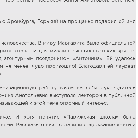
й портретный набросок Анны Ахматовой, эстетной,
!
лью Эренбурга, Горький на прощанье подарил ей имя
 человечества. В миру Маргарита была официальной
притягательной для мужчин высших светских кругов,
д агентурным псевдонимом «Антонина». Ей удалось
м не менее, чудо произошло! Благодаря ей лауреат
.
анизационную работу взяла на себя руководитель
оника Анатольевна выступала лектором в публичной
ызывающей к этой теме огромный интерес.
риже. И хотя понятие «Парижская школа» была
нями. Рассказы о них составили содержание книги и