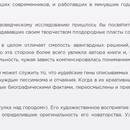
аших современников, и работавших в минувшие года
воведческому исследованию пришлось бы посвятить
оздававших своим творчеством плодородные пласты с
в целом отличает смелость авангардных решений
 эта сторона более всего увлекла автора книги и, 
льность, чужая зависть компенсировалась пониманием 
 может служить то, что иудейские гены описываемых
чуждым пессимизма и отчаяния. Когда в их креативн
ные биографическими фактами, переосмыслены и пре
огулка над городом»). Его художественное восприяти
 определившие оригинальность его новаторства. 