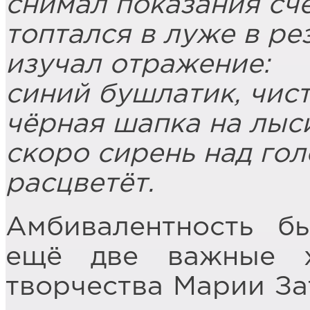
снимал показания сч
топтался в луже в ре
изучал отражение:
синий бушлатик, чист
чёрная шапка на лыси
скоро сирень над го
расцветёт.
Амбивалентность б
ещё две важные х
творчества Марии За