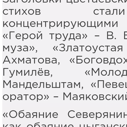
стихов стали
концентрирующими
«Герой труда» – В. 
муза», «Златоуст
Ахматова, «Боговдо
Гумилёв, «Мол
Мандельштам, «Певе
оратор» – Маяковски
«Обаяние Северяни
как обаяние цыганск