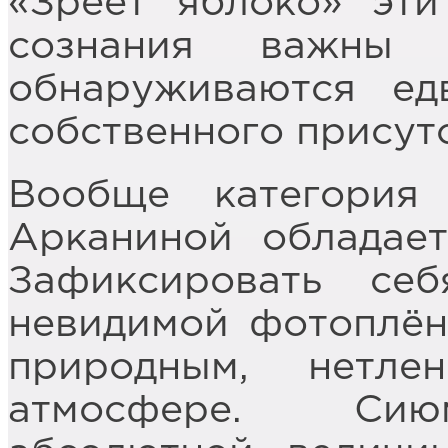
«Зреет яблоко» эт
сознания важны
обнаруживаются ед
собственного присут
Вообще категория
Арканиной обладает
Зафиксировать се
невидимой фотоплёнк
природным, нетле
атмосфере. Сиюм