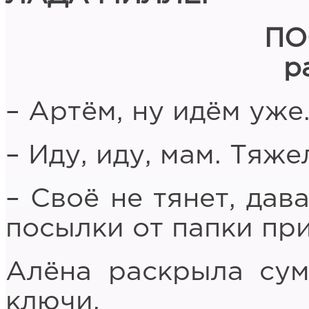
ПО
р
– Артём, ну идём уже
– Иду, иду, мам. Тяже
– Своё не тянет, дав
посылки от папки при
Алёна раскрыла сумк
ключи.