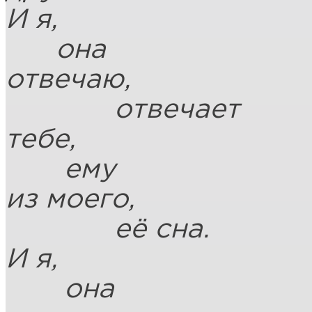
И я,
она
отвечаю,
отвечает
тебе,
ему
из моего,
её сна.
И я,
она