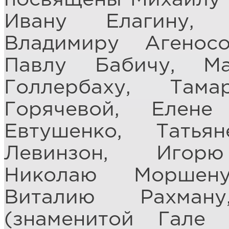
Ивану Елагину, 
Владимиру Агенос
Павлу Бабичу, М
Голлербаху, Там
Горячевой, Елене
Евтушенко, Татья
Левинзон, Игорю
Николаю Моршену
Виталию Рахман
(знаменитой Гале