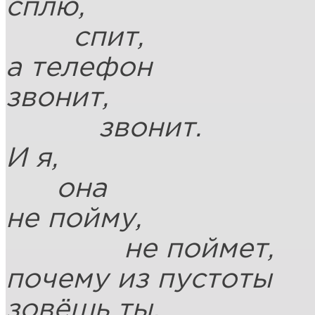
сплю,
спит,
а телефон
звонит,
звонит.
И я,
она
не пойму,
не поймет,
почему из пустоты
зовёшь ты,