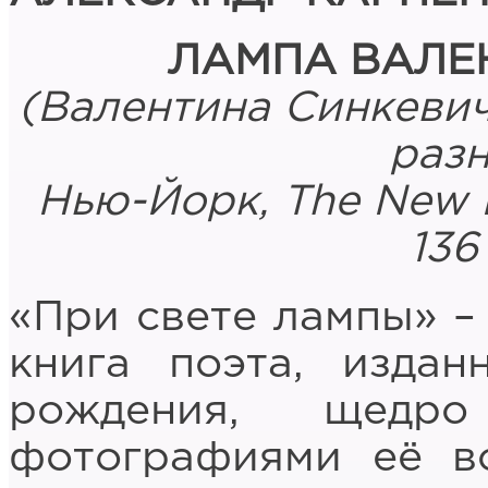
ЛАМПА ВАЛЕ
(Валентина Синкевич
раз
Нью
-
Йорк
, The New 
13
«При свете лампы» –
книга поэта, изда
рождения, щедро
фотографиями её в