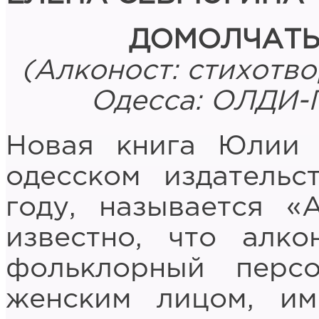
Д
ОМОЛЧАТЬ
(
Алконост: стихотво
Одесса: ОЛДИ-П
Новая книга Юлии 
одесском издательс
году, называется «
известно, что алк
фольклорный перс
женским лицом, и