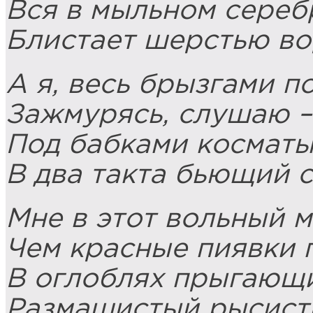
Вся в мыльном сереб
Блистает шерстью во
А я, весь брызгами п
Зажмурясь, слушаю –
Под бабками косматы
В два такта бьющий с
Мне в этот вольный м
Чем красные пиявки г
В оглоблях прыгающ
Размашистый рысист