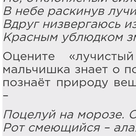
В небе раскинув лучи
Вдруг низвергаюсь и
Красным ублюдком зм
Оцените «лучистый
мальчишка знает о по
познаёт природу ве
–
Поцелуй на морозе. 
Рот смеющийся – ала