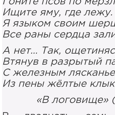
Гоните псов по мёрз
Ищите яму, где лежу.
Я языком своим шер
Все раны сердца зал
А нет… Так, ощетиняс
Втянув в разрытый п
С железным ляскань
Из пены жёлтые клык
«В логовище» (1