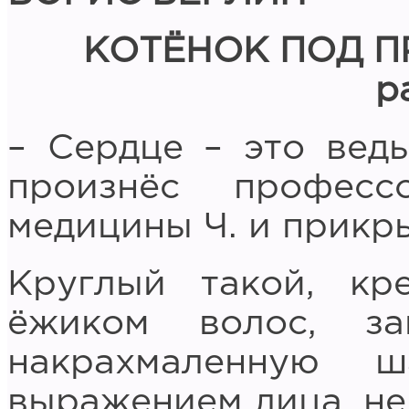
КОТЁНОК ПОД 
р
– Сердце – это ведь
произнёс профес
медицины Ч. и прикры
Круглый такой, кр
ёжиком волос, з
накрахмаленную ш
выражением лица, не