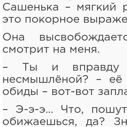
Сашенька – мягкий 
это покорное выраже
Она высвобождае
смотрит на меня.
– Ты и вправду 
несмышлёной? – её
обиды – вот-вот запл
– Э-э-э… Что, пошу
обижаешься, да? З