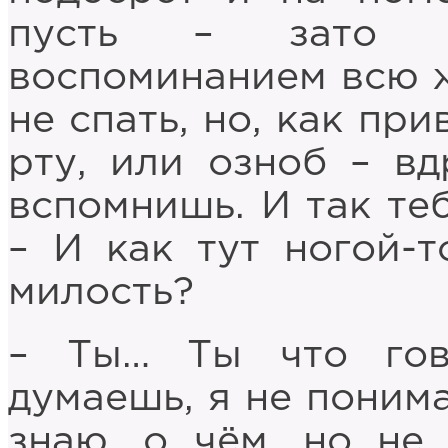
пусть – зато т
воспоминанием всю ж
не спать, но, как пр
рту, или озноб – вд
вспомнишь. И так теб
– И как тут ногой-т
милость?
– Ты… Ты что гов
думаешь, я не понима
знаю, о чём, но не 