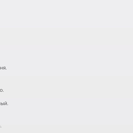
ня.
о.
ный.
.