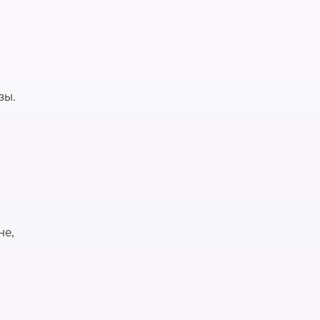
зы.
не,