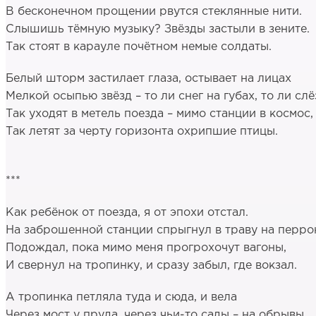
В бесконечном прощении рвутся стеклянные нити.
Слышишь тёмную музыку? Звёзды застыли в зените.
Так стоят в карауле почётном немые солдаты.
Белый шторм застилает глаза, остывает на лицах
Мелкой осыпью звёзд – то ли снег на губах, то ли слё
Так уходят в метель поезда – мимо станции в космос,
Так летят за черту горизонта охрипшие птицы.
***
Как ребёнок от поезда, я от эпохи отстал.
На заброшенной станции спрыгнул в траву на перро
Подождал, пока мимо меня прогрохочут вагоны,
И свернул на тропинку, и сразу забыл, где вокзал.
А тропинка петляла туда и сюда, и вела
Через мост у пруда, через чьи-то сады – на обрывы.