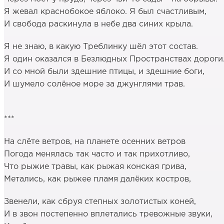
Я жевал краснобокое яблоко. Я был счастливым,
И свобода раскинула в небе два синих крыла.
Я не знаю, в какую Треблинку шёл этот состав.
Я один оказался в Безлюдных Пространствах дороги
И со мной были здешние птицы, и здешние боги,
И шумело солёное море за джунглями трав.
***
На слёте ветров, на планете осенних ветров
Погода менялась так часто и так прихотливо,
Что рыжие травы, как рыжая конская грива,
Метались, как рыжее пламя далёких костров,
Звенели, как сбруя степных золотистых коней,
И в звон постепенно вплетались тревожные звуки,