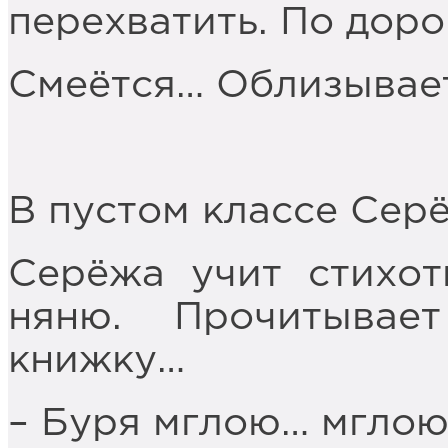
перехватить. По доро
Смеётся… Облизывает
В пустом классе Сер
Серёжа учит стихот
няню. Прочитывает
книжку…
– Буря мглою… мгло