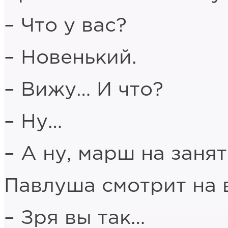
– Что у вас?
– Новенький.
– Вижу… И что?
– Ну…
– А ну, марш на занят
Павлуша смотрит на 
– Зря вы так…