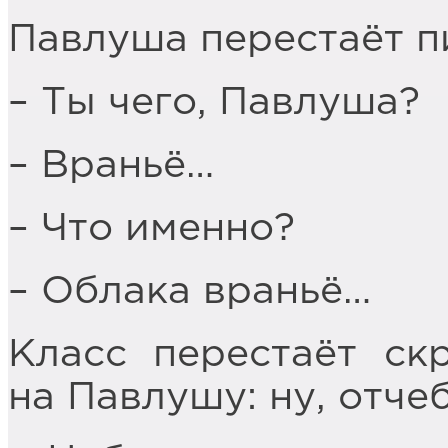
Павлуша перестаёт п
– Ты чего, Павлуша?
– Враньё…
– Что именно?
– Облака враньё…
Класс перестаёт ск
на Павлушу: ну, отче