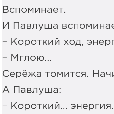
Вспоминает.
И Павлуша вспоминае
– Короткий ход, энер
– Мглою…
Серёжа томится. Нач
А Павлуша:
– Короткий… энергия