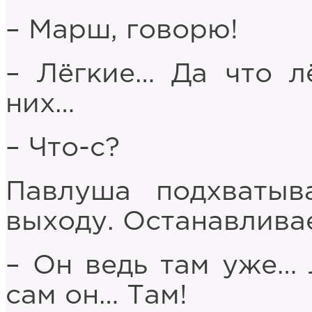
– Марш, говорю!
– Лёгкие… Да что л
них…
– Что-с?
Павлуша подхватыв
выходу. Останавлива
– Он ведь там уже… Л
сам он… Там!