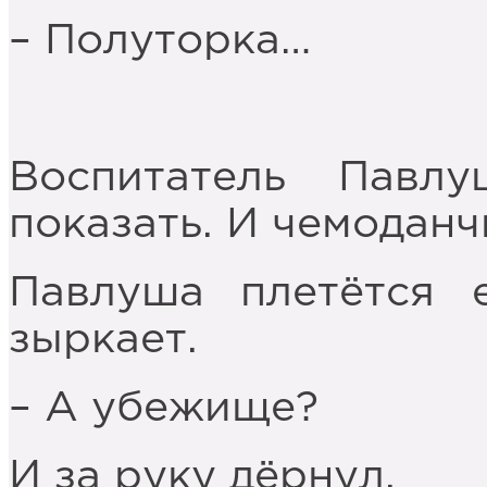
– Полуторка…
Воспитатель Павл
показать. И чемоданч
Павлуша плетётся 
зыркает.
– А убежище?
И за руку дёрнул.