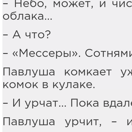
– Небо, может, и чис
облака…
– А что?
– «Мессеры». Сотням
Павлуша комкает у
комок в кулаке.
– И урчат… Пока вдал
Павлуша урчит, – 