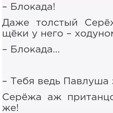
– Блокада!
Даже толстый Серёж
щёки у него – ходун
– Блокада…
– Тебя ведь Павлуша 
Серёжа аж пританцо
же!