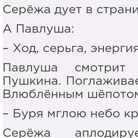
Серёжа дует в страни
А Павлуша:
– Ход, серьга, энерги
Павлуша смотрит
Пушкина. Поглаживае
Влюблённым шёпото
– Буря мглою небо кро
Серёжа аплодиру