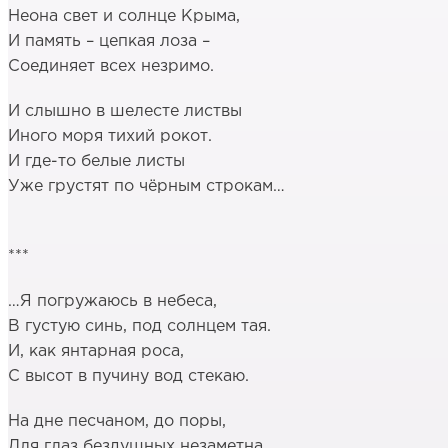
Неона свет и солнце Крыма,
И память – цепкая лоза –
Соединяет всех незримо.
И слышно в шелесте листвы
Иного моря тихий рокот.
И где-то белые листы
Уже грустят по чёрным строкам…
***
…Я погружаюсь в небеса,
В густую синь, под солнцем тая.
И, как янтарная роса,
С высот в пучину вод стекаю.
На дне песчаном, до поры,
Для глаз бездушных незаметна,