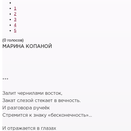
1
2
3
4
5
(0 голосов)
МАРИНА КОПАНОЙ
***
Залит чернилами восток,
Закат слезой стекает в вечность.
И разговора ручеёк
Стремится к знаку «бесконечность»…
И отражается в глазах