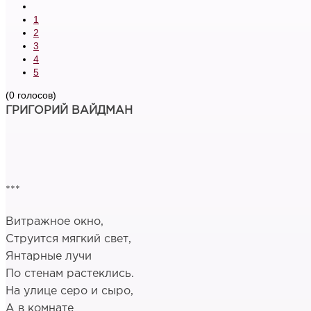
1
2
3
4
5
(0 голосов)
ГРИГОРИЙ ВАЙДМАН
***
Витражное окно,
Струится мягкий свет,
Янтарные лучи
По стенам растеклись.
На улице серо и сыро,
А в комнате