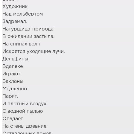
Художник
Над мольбертом
Задремал.
Натурщица-природа
В ожидании застыла.
На спинах волн
Искрятся уходящие лучи.
Дельфины
Вдалеке
Играют,
Бакланы
Медленно
Парят.
И плотный воздух
С водной пылью
Опадает
На стены древние
Оставленных домов.