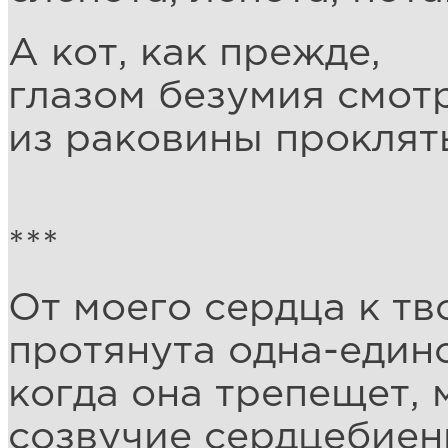
А кот, как прежде,
глазом безумия смот
из раковины проклят
***
От моего сердца к тв
протянута одна-единс
когда она трепещет,
созвучие сердцебиен