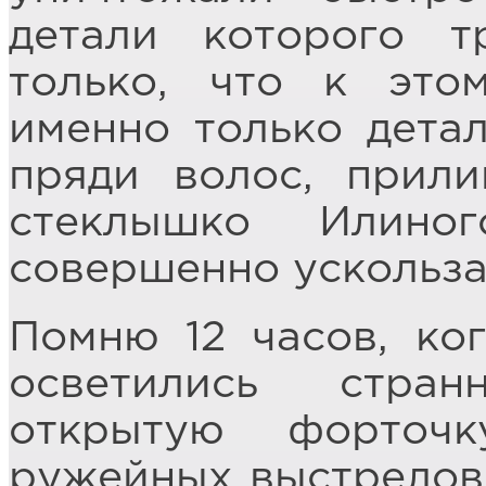
детали которого т
только, что к это
именно только дета
пряди волос, прил
стеклышко Илино
совершенно ускольза
Помню 12 часов, ког
осветились стра
открытую форточ
ружейных выстрелов