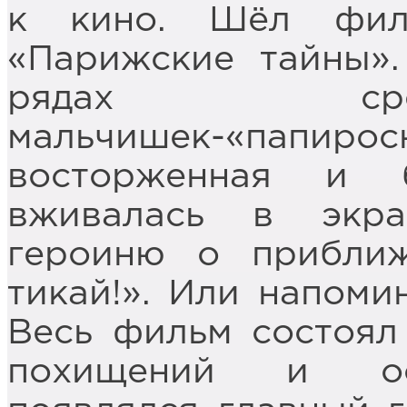
к кино. Шёл фил
«Парижские тайны»
рядах сре
мальчишек-«папиросн
восторженная и 
вживалась в экра
героиню о приближ
тикай!». Или напомин
Весь фильм состоял
похищений и осв