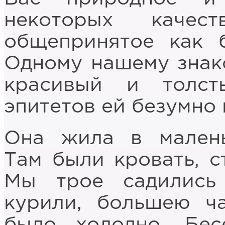
некоторых качес
общепринятое как б
Одному нашему знак
красивый и толст
эпитетов ей безумно
Она жила в малень
Там были кровать, с
Мы трое садились
курили, боль­шею ч
было холодно. Бес