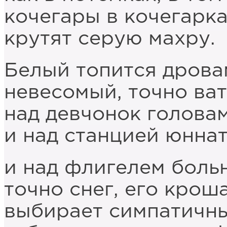
кочегары в кочегарк
крутят серую махру.
Белый топится дрова
невесомый, точно ват
над девчонок головам
и над станцией юннат
и над флигелем боль
точно снег, его кроша
выбирает симпатичны