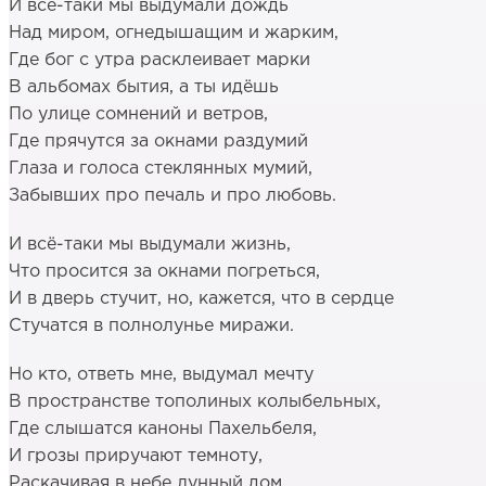
И всё-таки мы выдумали дождь
Над миром, огнедышащим и жарким,
Где бог с утра расклеивает марки
В альбомах бытия, а ты идёшь
По улице сомнений и ветров,
Где прячутся за окнами раздумий
Глаза и голоса стеклянных мумий,
Забывших про печаль и про любовь.
И всё-таки мы выдумали жизнь,
Что просится за окнами погреться,
И в дверь стучит, но, кажется, что в сердце
Стучатся в полнолунье миражи.
Но кто, ответь мне, выдумал мечту
В пространстве тополиных колыбельных,
Где слышатся каноны Пахельбеля,
И грозы приручают темноту,
Раскачивая в небе лунный дом,