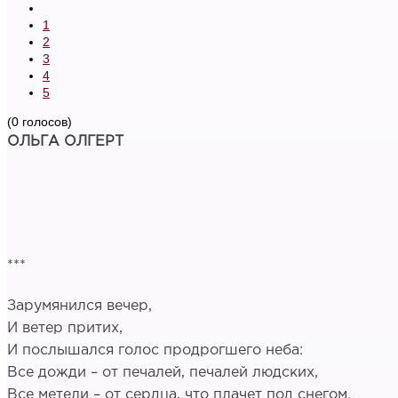
1
2
3
4
5
(0 голосов)
ОЛЬГА ОЛГЕРТ
***
Зарумянился вечер,
И ветер притих,
И послышался голос продрогшего неба:
Все дожди – от печалей, печалей людских,
Все метели – от сердца, что плачет под снегом.