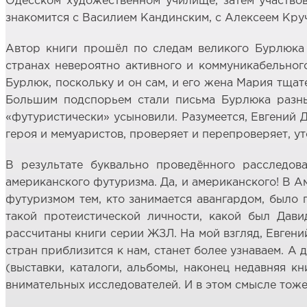
Одесском художественном училище, затем участвова
знакомится с Василием Кандинским, с Алексеем Кру
Автор книги прошёл по следам великого Бурлюка 
странах невероятно активного и коммуникабельного
Бурлюк, поскольку и он сам, и его жена Мария тща
Большим подспорьем стали письма Бурлюка разны
«футуристически» усыновили. Разумеется, Евгений Д
героя и мемуаристов, проверяет и перепроверяет, ут
В результате буквально проведённого расследова
американского футуризма. Да, и американского! В А
футуризмом тем, кто занимается авангардом, было
такой протеистической личности, какой был Дави
рассчитаны книги серии ЖЗЛ. На мой взгляд, Евген
стран приблизится к нам, станет более узнаваем. А
(выставки, каталоги, альбомы, наконец недавняя 
внимательных исследователей. И в этом смысле тоже