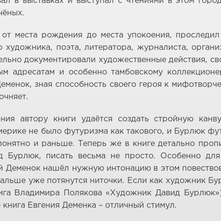
л в выставках и выступал с чтениями в этом город
чёных.
от места рождения до места упокоения, проследил
 художника, поэта, литератора, журналиста, орган
тельно документировали художественные действия, св
м адресатам и особенно тамбовскому коллекцион
еменок, зная способность своего героя к мифотворч
очняет.
ния автору книги удаётся создать стройную канв
мерике не было футуризма как такового, и Бурлюк фу
 понятно и раньше. Теперь же в книге детально про
д Бурлюк, писать весьма не просто. Особенно для
ий Деменок нашёл нужную интонацию в этом повествов
 дальше уже потянутся ниточки. Если как художник 
книга Владимира Полякова «Художник Давид Бурлюк»
 книга Евгения Деменка – отличный стимул.