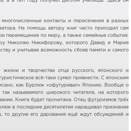
е, а в 1911 году получил диплом училища. Здесь он
 многочисленные контакты и пересечения в разных
изатора. На помощь автору книг часто приходил сам
ои перемещения по миру, а также семейные события.
еру Николаю Никифорову, которого Давид и Мария
еству и учитывая возможность сбоев памяти и самого
у жизни и творчества отца русского, японского и
туристическое всё-таки сумел привнести. С японским
писано, как Бурлюк «офутуривал» Японию. Вообще о
 так называемого широкого читателя, на которого
ании. Книга будет прочитана. Отец футуризмов трёх
Бурлюк в последние десятилетия наращивал признание
), то другие его дарования ещё ждут обсуждений и