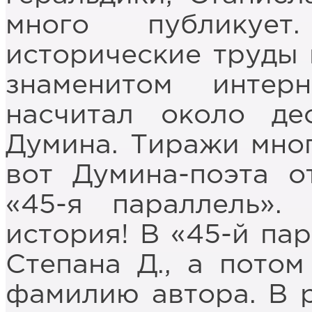
много публикуе
исторические труды 
знаменитом интер
насчитал около де
Думина. Тиражи мног
вот Думина-поэта о
«45-я параллель».
история! В «45-й па
Степана Д., а потом
фамилию автора. В р