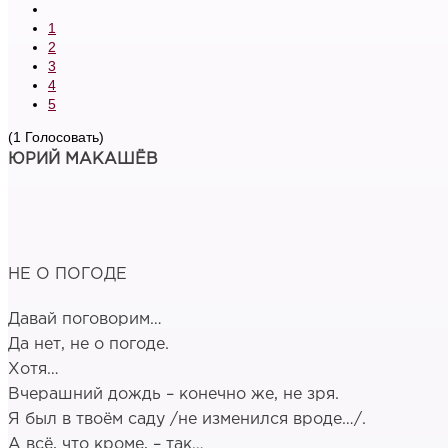
1
2
3
4
5
(1 Голосовать)
ЮРИЙ МАКАШЁВ
НЕ О ПОГОДЕ
Давай поговорим…
Да нет, не о погоде.
Хотя…
Вчерашний дождь – конечно же, не зря.
Я был в твоём саду /не изменился вроде…/.
А всё, что кроме, – так…