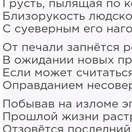
Грусть, пылящая по 
Близорукость людско
С суеверным его наг
От печали запнётся 
В ожидании новых пр
Если может считатьс
Оправданием несове
Побывав на изломе э
Прошлой жизни растр
Отзовётся последний