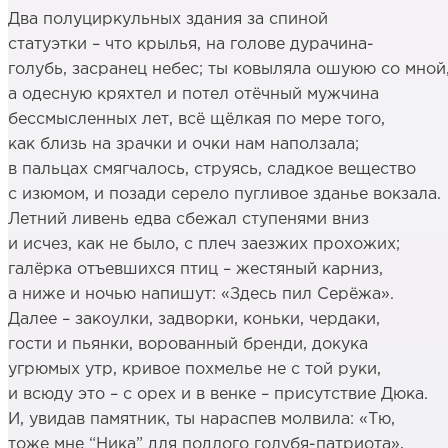
Два полуциркульных здания за спиной
статуэтки – что крылья, на голове дурачина-
голубь, засранец небес; ты ковыляла ошуюю со мной
а одесную кряхтел и потел отёчный мужчина
бессмысленных лет, всё щёлкая по мере того,
как близь на зрачки и очки нам наползала;
в пальцах смягчалось, струясь, сладкое вещество
с изюмом, и позади серело пугливое зданье вокзала.
Летний ливень едва сбежал ступенями вниз
и исчез, как не было, с плеч заезжих прохожих;
галёрка отъевшихся птиц – жестяный карниз,
а ниже и ночью напишут: «Здесь пил Серёжа».
Далее – закоулки, задворки, коньки, чердаки,
гости и пьянки, ворованный бренди, докука
угрюмых утр, кривое похмелье не с той руки,
и всюду это – с орех и в венке – присутствие Дюка.
И, увидав памятник, ты нараспев молвила: «Тю,
тоже мне “Ника” для подлого голубя-патриота»,