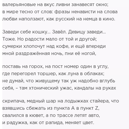
валерьяновые на вкус ливни занавесят окно;
в мире тесно от слов: фразы ненависти на слова
любви наползают, как русский на немца в кино.
Заведи себе кошку… Завёл. Девицу заведи…
Тоже. Но радости мало от той и другой;
сумерки хлопочут над кофе, и ещё впереди
мной раздражённая ночь, пни её ногой,
поставь на горох, на пост номер один в углу,
где перегорел торшер, как луна в облаках;
не думай, что живущему так уж надобно вглубь
себя, – там хтонический ужас, кандалы на руках
скрипача, медный шар на лодыжках стайера, что
взявшись сбежать из пункта А в пункт Z,
свалился в кювет, а по трассе летят авто,
и радужка, как от рапида, меняет цвет.