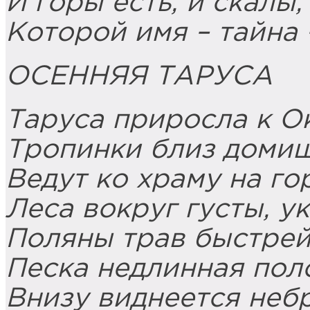
И горы есть, и скалы,
Которой имя – тайна
ОСЕННЯЯ ТАРУСА
Таруса приросла к О
Тропинки близ доми
Ведут ко храму на го
Леса вокруг густы, 
Поляны трав быстрей
Песка недлинная пол
Внизу виднеется неб