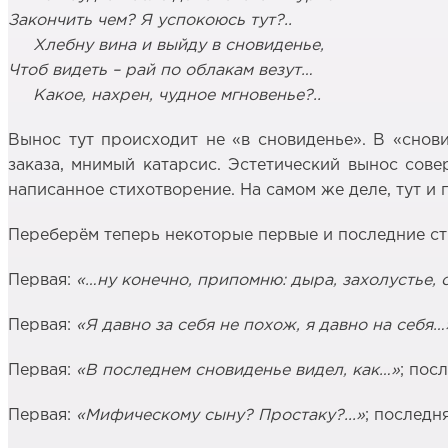
Закончить чем? Я успокоюсь тут?..
Хлебну вина и выйду в сновиденье,
Чтоб видеть – рай по облакам везут…
Какое, нахрен, чудное мгновенье?..
Вынос тут происходит не «в сновиденье». В «снов
заказа, мнимый катарсис. Эстетический вынос сове
написанное стихотворение. На самом же деле, тут и
Переберём теперь некоторые первые и последние с
Первая:
«…ну конечно, припомню: дыра, захолустье,
Первая:
«Я давно за себя не похож, я давно на себя…
Первая:
«В последнем сновиденье видел, как…»
; пос
Первая:
«Мифическому сыну? Простаку?...»
; последн