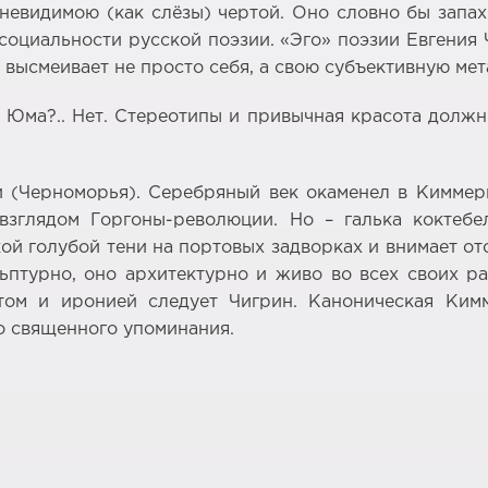
евидимою (как слёзы) чертой. Оно словно бы запахи
оциальности русской поэзии. «Эго» поэзии Евгения 
е высмеивает не просто себя, а свою субъективную ме
 Юма?.. Нет. Стереотипы и привычная красота должны
и (Черноморья). Серебряный век окаменел в Кимме
 взглядом Горгоны-революции. Но – галька коктеб
кой голубой тени на портовых задворках и внимает о
ьптурно, оно архитектурно и живо во всех своих рак
том и иронией следует Чигрин. Каноническая Ким
о священного упоминания.