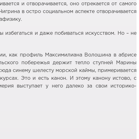
вается и отворачивается, оно отрекается от самого
Чигрина в остро социальном аспекте отворачивается
тафизику.
 избегаться и даже побиваться искусством. Но – не
рии, как профиль Максимилиана Волошина в абрисе
ельского побережья держит тепло ступней Марины
тсюда синему шелесту морской каймы, примеривается
урсах. Это и есть канон. И этому канону истово, с
мерия выступает у него далеко за свои историко-