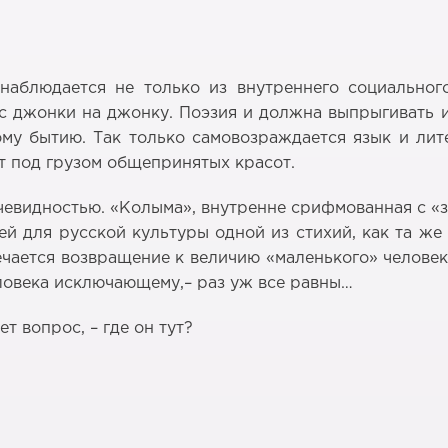
 наблюдается не только из внутреннего социально
с джонки на джонку. Поэзия и должна выпрыгивать 
му бытию. Так только самовозраждается язык и лите
т под грузом общепринятых красот.
евидностью. «Колыма», внутренне срифмованная с «зи
й для русской культуры одной из стихий, как та ж
чается возвращение к величию «маленького» человека
еловека исключающему,– раз уж все равны…
т вопрос, – где он тут?