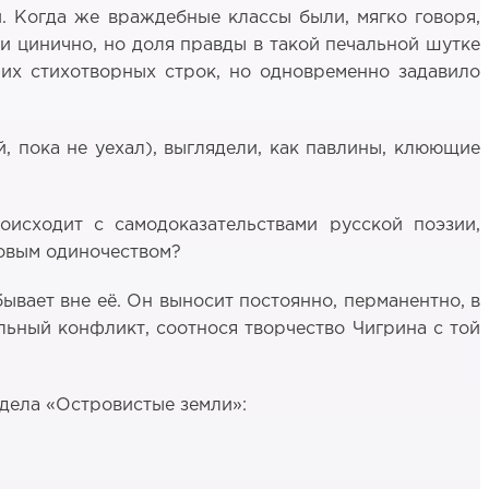
. Когда же враждебные классы были, мягко говоря,
ти цинично, но доля правды в такой печальной шутке
их стихотворных строк, но одновременно задавило
й, пока не уехал), выглядели, как павлины, клюющие
оисходит с самодоказательствами русской поэзии,
совым одиночеством?
ывает вне её. Он выносит постоянно, перманентно, в
альный конфликт, соотнося творчество Чигрина с той
здела «Островистые земли»: