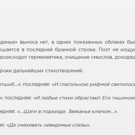
иденье» выноса нет, в одних показанных облаках б
ршается в последней бранной строке. Поэт не кощу
 происходит герменевтика, очищение смыслов, доходя
троки дальнейших стихотворений.
 отшиб…»
; последняя:
«И глагольною рифмой светилос
»
; последняя:
«И любые стихи обрастают Его тишино
ледняя:
«…Шаги в подъезде. Звяканье ключом…»
.
яя:
«Да смахивать невидимые слезы»
.