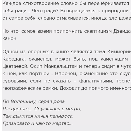
Каждое стихотворение словно бы перечёркивается н
себя ради… Чего ради? Возвращаемся к природной с
от самое себя, словно отмахивается, иногда зло даж
Но что, самое время припомнить скептицизм Дэвида
канон.
Одной из опорных в книге является тема Киммери
Карадага, окаменел, может быть, под каменящим
Цветаевой. Осип Мандельштам и теперь сидит в чут
к ней, как портной… Впрочем, окаменение это скул
суровыми, если не сказать – фанатичными, трепе
географические рамки. Доходит до прямого именног
По Волошину, серая роза
Расцветает… Спускаюсь в метро,
Там дымится ничья папироса,
Грязновато и как-то мертво…