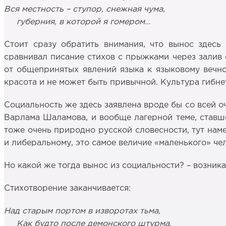
Вся местность – ступор, снежная чума,
губерния, в которой я гомером…
Стоит сразу обратить внимания, что вынос здесь
сравнивал писание стихов с прыжками через залив 
от общепринятых явлений языка к языковому вечно
красота и не может быть привычной. Культура гибне
Социальность же здесь заявлена вроде бы со всей оч
Варлама Шаламова, и вообще лагерной теме, ставше
тоже очень природно русской словесности, тут наме
и либеральному, это самое величие «маленького» ч
Но какой же тогда вынос из социальности? – возникае
Стихотворение заканчивается:
Над старым портом в изворотах тьма,
Как будто после демонского штурма.