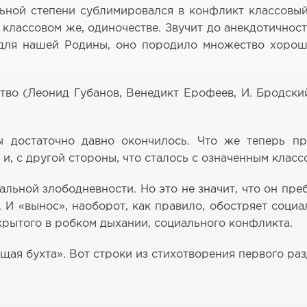
льной степени сублимировался в конфликт классовый
 классовом же, одиночестве. Звучит до анекдотичнос
е для нашей Родины, оно породило множество хорош
тво (Леонид Губанов, Венедикт Ерофеев, И. Бродски
 достаточно давно окончилось. Что же теперь пр
и, с другой стороны, что сталось с означенным клас
льной злободневности. Но это не значит, что он преб
. И «вынос», наоборот, как правило, обостряет соци
крытого в робком дыхании, социального конфликта.
щая бухта». Вот строки из стихотворения первого ра