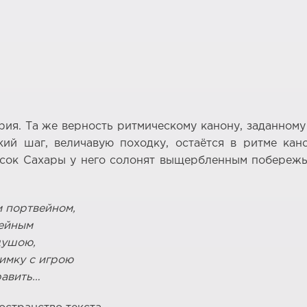
рия. Та же верность ритмическому канону, заданно
ий шаг, величавую походку, остаётся в ритме кан
ок Сахары у него солонят выщербленным побережь
м портвейном,
нейным
душою,
нимку с игрою
равить…