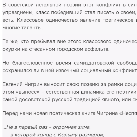
В советской легальной поэзии этот конфликт в си
упразднены, класс победивший стал писать о своём,
есть. Классовое одиночество явление трагическо
многие таланты.
Те же, кто пребывал вне этого классового одиночес
окурки на стесанном городском асфальте.
Но благословенное время самиздатовской свободы
сохранился ли в ней извечный социальный конфликт 
Евгений Чигрин выносит свою поэзию за рамки социа
этом «выносе» – естественная динамика его поэтики
самой досоветской русской традицией явного, или с
Перед нами новая поэтическая книга Чигрина «Неспя
…Не в первый раз – огромная зима,
в которой холод с Колыму размером,