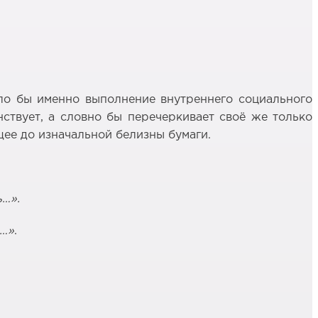
ыло бы именно выполнение внутреннего социального
нствует, а словно бы перечеркивает своё же только
щее до изначальной белизны бумаги.
ь…».
ю…»
.