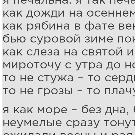
я печальна. я так печ
как дожди на осенне
как рябина в фате ве
бью суровой зиме по
как слеза на святой и
мироточу с утра до н
то не стужа – то серд
то не грозы – то пла
я как море – без дна, 
неумелые сразу тонут