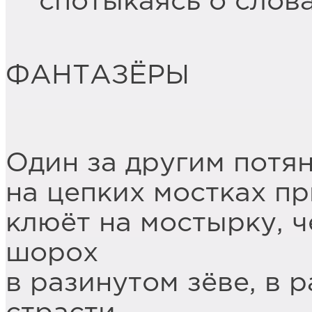
спотыкаясь о слова
ФАНТАЗЁРЫ
Н. Бел
Один за другим потян
на цепких мостках пр
клюёт на мостырку, ч
шорох
в разинутом зёве, в 