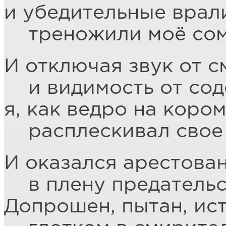
и убедительные врал
треножили моё сом
И отключая звук от 
и видимость от сод
я, как ведро на коро
расплескивал свое 
И оказался арестова
в плену предательст
Допрошен, пытан, ис