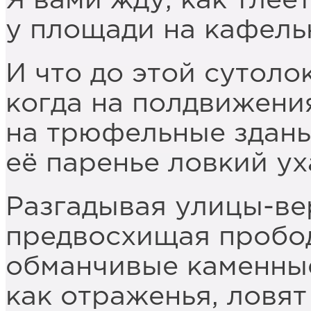
Я вами жду, как тлее
у площади на кафель
И что до этой сутолок
когда на полдвижени
на трюфельные здань
её паренье ловкий ух
Разгадывая улицы-ве
предвосхищая пробод
обманчивые каменные
как отраженья, ловят 