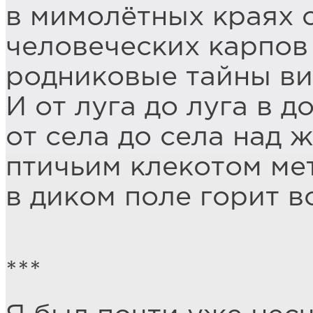
в мимолётных краях 
человеческих карпов
родниковые тайны ви
И от луга до луга в д
от села до села над 
птичьим клекотом мет
в диком поле горит в
***