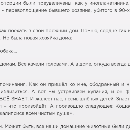
опорции были преувеличены, как у инопланетянина.
н – перевоплощение бывшего хозяина, убитого в 90-х
как поехать в свой прежний дом. Помню, сердце так и
. Но была новая хозяйка дома:
собака…
домам. Все качали головами. А в доме, откуда всегда
споминания. Как он пришёл ко мне, ободранный и н
иблизиться. А вот мы устраиваем купания, и он фы
 ВСЁ ЗНАЕТ. И жалеет нас, несмышлёных детей. Знает
ал – что произойдёт! А произошло следующее: Коша
окалипсиса всем чистым душам.
м. Может быть, все наши домашние животные были д