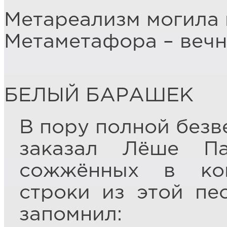
Метареализм могила
Метаметафора – веч
БЕЛЫЙ БАРАШЕК
В пору полной безв
заказал Лёше П
сожжённых в кон
строки из этой пе
запомнил: