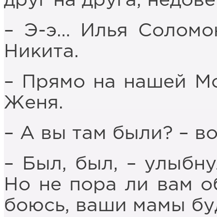
друг на друга, недов
– Э-э… Илья Соломо
Никита.
– Прямо на нашей Мо
Женя.
– А вы там были? – в
– Был, был, – улыбн
Но не пора ли вам об
боюсь, ваши мамы буд