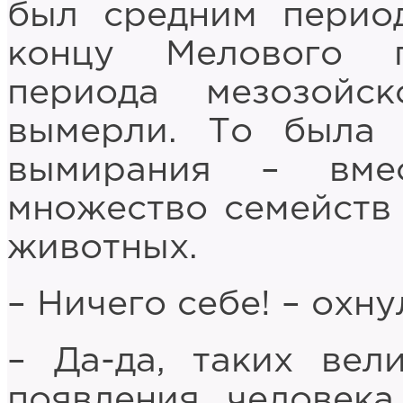
был средним перио
концу Мелового 
периода мезозойс
вымерли. То была 
вымирания – вме
множество семейств 
животных.
– Ничего себе! – охн
– Да-да, таких ве
появления человек